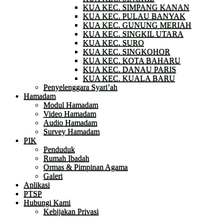
KUA KEC. SIMPANG KANAN
KUA KEC. PULAU BANYAK
KUA KEC. GUNUNG MERIAH
KUA KEC. SINGKIL UTARA
KUA KEC. SURO
KUA KEC. SINGKOHOR
KUA KEC. KOTA BAHARU
KUA KEC. DANAU PARIS
KUA KEC. KUALA BARU
Penyelenggara Syari’ah
Hamadam
Modul Hamadam
Video Hamadam
Audio Hamadam
Survey Hamadam
PIK
Penduduk
Rumah Ibadah
Ormas & Pimpinan Agama
Galeri
Aplikasi
PTSP
Hubungi Kami
Kebijakan Privasi