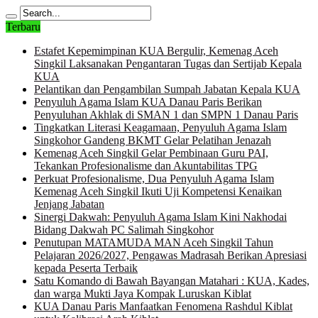
Terbaru
Estafet Kepemimpinan KUA Bergulir, Kemenag Aceh
Singkil Laksanakan Pengantaran Tugas dan Sertijab Kepala
KUA
Pelantikan dan Pengambilan Sumpah Jabatan Kepala KUA
Penyuluh Agama Islam KUA Danau Paris Berikan
Penyuluhan Akhlak di SMAN 1 dan SMPN 1 Danau Paris
Tingkatkan Literasi Keagamaan, Penyuluh Agama Islam
Singkohor Gandeng BKMT Gelar Pelatihan Jenazah
Kemenag Aceh Singkil Gelar Pembinaan Guru PAI,
Tekankan Profesionalisme dan Akuntabilitas TPG
Perkuat Profesionalisme, Dua Penyuluh Agama Islam
Kemenag Aceh Singkil Ikuti Uji Kompetensi Kenaikan
Jenjang Jabatan
Sinergi Dakwah: Penyuluh Agama Islam Kini Nakhodai
Bidang Dakwah PC Salimah Singkohor
Penutupan MATAMUDA MAN Aceh Singkil Tahun
Pelajaran 2026/2027, Pengawas Madrasah Berikan Apresiasi
kepada Peserta Terbaik
Satu Komando di Bawah Bayangan Matahari : KUA, Kades,
dan warga Mukti Jaya Kompak Luruskan Kiblat
KUA Danau Paris Manfaatkan Fenomena Rashdul Kiblat