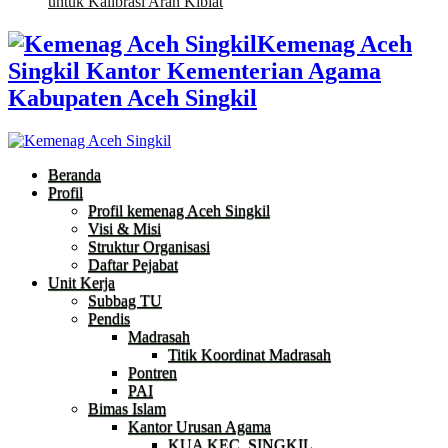
untuk Kalibrasi Arah Kiblat
Kemenag Aceh
Singkil Kantor Kementerian Agama
Kabupaten Aceh Singkil
Beranda
Profil
Profil kemenag Aceh Singkil
Visi & Misi
Struktur Organisasi
Daftar Pejabat
Unit Kerja
Subbag TU
Pendis
Madrasah
Titik Koordinat Madrasah
Pontren
PAI
Bimas Islam
Kantor Urusan Agama
KUA KEC. SINGKIL