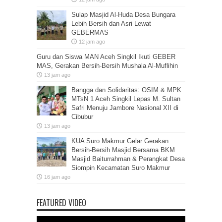
Sulap Masjid Al-Huda Desa Bungara
Lebih Bersih dan Asri Lewat
GEBERMAS
12 jam ago
Guru dan Siswa MAN Aceh Singkil Ikuti GEBER
MAS, Gerakan Bersih-Bersih Mushala Al-Muflihin
13 jam ago
Bangga dan Solidaritas: OSIM & MPK
MTsN 1 Aceh Singkil Lepas M. Sultan
Safri Menuju Jambore Nasional XII di
Cibubur
13 jam ago
KUA Suro Makmur Gelar Gerakan
Bersih-Bersih Masjid Bersama BKM
Masjid Baiturrahman & Perangkat Desa
Siompin Kecamatan Suro Makmur
16 jam ago
FEATURED VIDEO