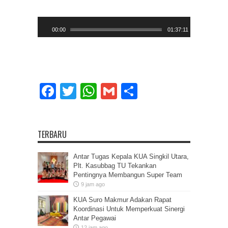
Pemutar
00:00
01:37:11
Audio
Facebook
Twitter
WhatsApp
Gmail
Share
TERBARU
Antar Tugas Kepala KUA Singkil Utara,
Plt. Kasubbag TU Tekankan
Pentingnya Membangun Super Team
9 jam ago
KUA Suro Makmur Adakan Rapat
Koordinasi Untuk Memperkuat Sinergi
Antar Pegawai
12 jam ago