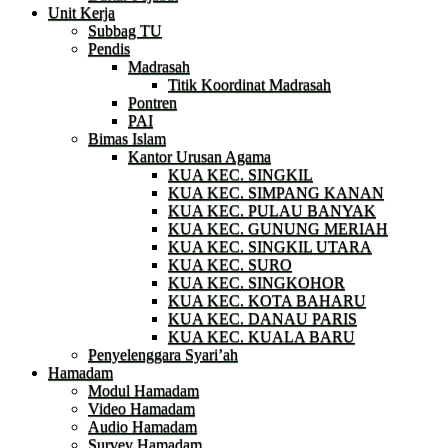
Unit Kerja
Subbag TU
Pendis
Madrasah
Titik Koordinat Madrasah
Pontren
PAI
Bimas Islam
Kantor Urusan Agama
KUA KEC. SINGKIL
KUA KEC. SIMPANG KANAN
KUA KEC. PULAU BANYAK
KUA KEC. GUNUNG MERIAH
KUA KEC. SINGKIL UTARA
KUA KEC. SURO
KUA KEC. SINGKOHOR
KUA KEC. KOTA BAHARU
KUA KEC. DANAU PARIS
KUA KEC. KUALA BARU
Penyelenggara Syari’ah
Hamadam
Modul Hamadam
Video Hamadam
Audio Hamadam
Survey Hamadam