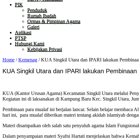
PIK
Penduduk
Rumah Ibadah
Ormas & Pimpinan Agama
Galeri
Aplikasi
PTSP
Hubungi Kami
Kebijakan Privasi
Home
/
Kemenag
/
KUA Singkil Utara dan IPARI lakukan Pembinaa
KUA Singkil Utara dan IPARI lakukan Pembinaan
KUA (Kantor Urusan Agama) Kecamatan Singkil Utara melalui Peny
Kegiatan ini di laksanakan di Kampung Baru Kec. Singkil Utara, J
Pembinaan para mualaf ini berjalan lancar. Selain belajar membaca Al
hari ini, para mualaf diberikan materi tentang akidah islamiyah den
Materi disampaikan oleh salah satu penyuluh agama Islam Fungsion
Dalam penyampaian materi Syafni Hartati menjelaskan bahwa Kemaha