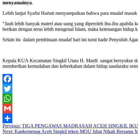
menyamainya
.
Lebih lanjut Syafni Hartati menyampaikan bahwa para mualaf masuk I
“Jauh lebih banyak materi atau uang yang diperoleh ibu-ibu apabil
berikan dengan terus lebih mengenal Islam, maka ketenangan hidup ki
Selain itu dalam pembinaan mualaf hari ini turut hadir Penyuluh Aga
Kepala KUA Kecamatan Singkil Utara H. Mardi sangat bersyukur dan
memberikan kemudahan dan keberkahan dalam hidup saudaraku sem
Facebook
Twitter
WhatsApp
Gmail
Previous:
TIGA PENGAWAS MADRASAH ACEH SINGKIL IKU
Share
Next:
Kankemenag Aceh Singkil teken MOU Isbat Nikah Bersama 