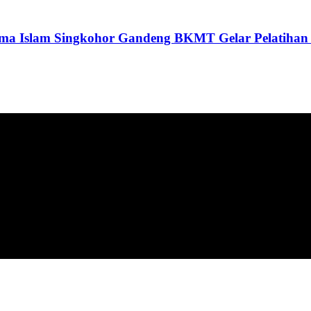
ama Islam Singkohor Gandeng BKMT Gelar Pelatihan