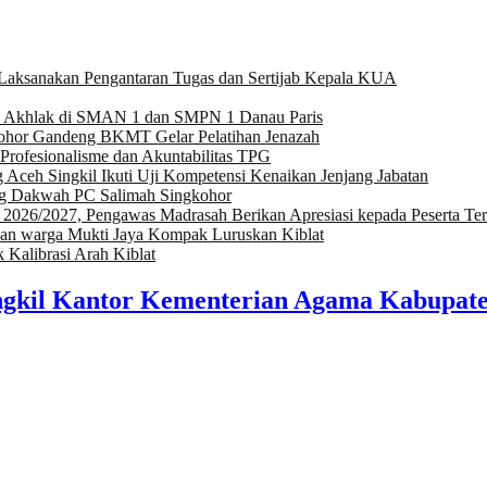
Laksanakan Pengantaran Tugas dan Sertijab Kepala KUA
n Akhlak di SMAN 1 dan SMPN 1 Danau Paris
kohor Gandeng BKMT Gelar Pelatihan Jenazah
rofesionalisme dan Akuntabilitas TPG
Aceh Singkil Ikuti Uji Kompetensi Kenaikan Jenjang Jabatan
ng Dakwah PC Salimah Singkohor
6/2027, Pengawas Madrasah Berikan Apresiasi kepada Peserta Ter
an warga Mukti Jaya Kompak Luruskan Kiblat
Kalibrasi Arah Kiblat
gkil Kantor Kementerian Agama Kabupaten