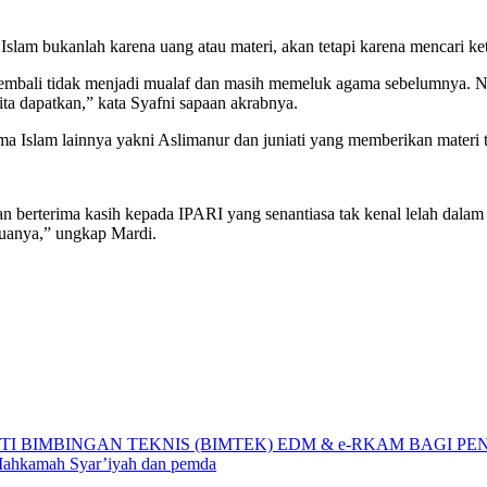
slam bukanlah karena uang atau materi, akan tetapi karena mencari ket
a kembali tidak menjadi mualaf dan masih memeluk agama sebelumnya. 
ta dapatkan,” kata Syafni sapaan akrabnya.
ma Islam lainnya yakni Aslimanur dan juniati yang memberikan materi t
 berterima kasih kepada IPARI yang senantiasa tak kenal lelah dal
uanya,” ungkap Mardi.
TI BIMBINGAN TEKNIS (BIMTEK) EDM & e-RKAM BAGI 
Mahkamah Syar’iyah dan pemda