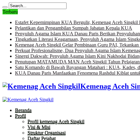
Terbaru
Estafet Kepemimpinan KUA Bergulir, Kemenag Aceh Singkil 
Pelantikan dan Pengambilan Sumpah Jabatan Kepala KUA
Penyuluh Agama Islam KUA Danau Paris Berikan Penyuluha
Tingkatkan Literasi Keagamaan, Penyuluh Agama Islam Sing
Kemenag Aceh Singkil Gelar Pembinaan Guru PAI, Tekankan P
Perkuat Profesionalisme, Dua Penyuluh Agama Islam Kemenag 
Sinergi Dakwah: Penyuluh Agama Islam Kini Nakhodai Bida
Penutupan MATAMUDA MAN Aceh Singkil Tahun Pelajaran 202
Satu Komando di Bawah Bayangan Matahari : KUA, Kades, d
KUA Danau Paris Manfaatkan Fenomena Rashdul Kiblat untuk 
Kemenag Aceh Sin
Beranda
Profil
Profil kemenag Aceh Singkil
Visi & Misi
Struktur Organisasi
Daftar Pejabat