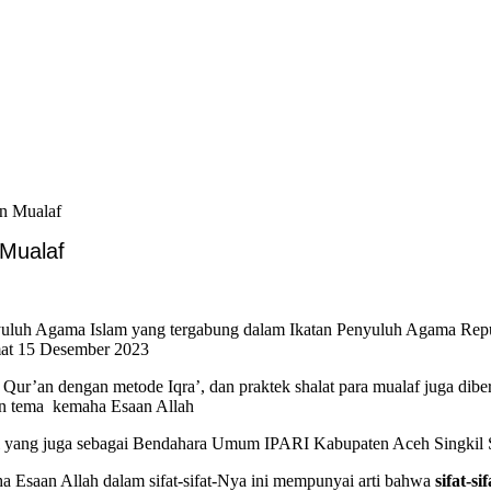
n Mualaf
 Mualaf
uluh Agama Islam yang tergabung dalam Ikatan Penyuluh Agama Repu
umat 15 Desember 2023
 Qur’an dengan metode Iqra’, dan praktek shalat para mualaf juga diber
gan tema kemaha Esaan Allah
al yang juga sebagai Bendahara Umum IPARI Kabupaten Aceh Singkil S
 Esaan Allah dalam sifat-sifat-Nya ini mempunyai arti bahwa
sifat-s