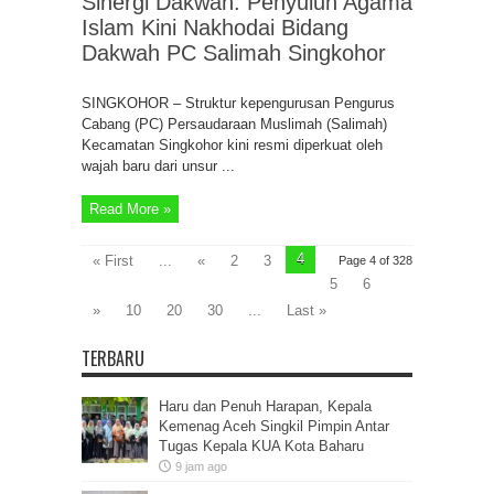
Sinergi Dakwah: Penyuluh Agama
Islam Kini Nakhodai Bidang
Dakwah PC Salimah Singkohor
SINGKOHOR – Struktur kepengurusan Pengurus
Cabang (PC) Persaudaraan Muslimah (Salimah)
Kecamatan Singkohor kini resmi diperkuat oleh
wajah baru dari unsur ...
Read More »
4
« First
...
«
2
3
Page 4 of 328
5
6
»
10
20
30
...
Last »
TERBARU
Haru dan Penuh Harapan, Kepala
Kemenag Aceh Singkil Pimpin Antar
Tugas Kepala KUA Kota Baharu
9 jam ago