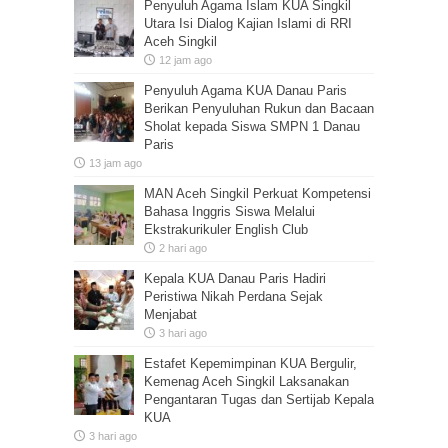
Penyuluh Agama Islam KUA Singkil
Utara Isi Dialog Kajian Islami di RRI
Aceh Singkil
12 jam ago
Penyuluh Agama KUA Danau Paris
Berikan Penyuluhan Rukun dan Bacaan
Sholat kepada Siswa SMPN 1 Danau
Paris
13 jam ago
MAN Aceh Singkil Perkuat Kompetensi
Bahasa Inggris Siswa Melalui
Ekstrakurikuler English Club
2 hari ago
Kepala KUA Danau Paris Hadiri
Peristiwa Nikah Perdana Sejak
Menjabat
3 hari ago
Estafet Kepemimpinan KUA Bergulir,
Kemenag Aceh Singkil Laksanakan
Pengantaran Tugas dan Sertijab Kepala
KUA
3 hari ago