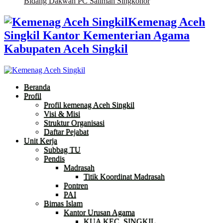
Bidang Dakwah PC Salimah Singkohor
Kemenag Aceh
Singkil Kantor Kementerian Agama
Kabupaten Aceh Singkil
Beranda
Profil
Profil kemenag Aceh Singkil
Visi & Misi
Struktur Organisasi
Daftar Pejabat
Unit Kerja
Subbag TU
Pendis
Madrasah
Titik Koordinat Madrasah
Pontren
PAI
Bimas Islam
Kantor Urusan Agama
KUA KEC. SINGKIL