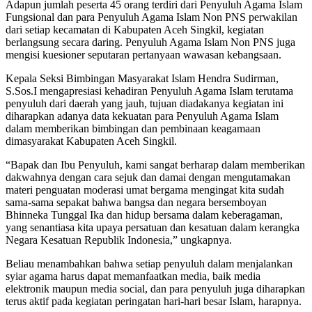
Adapun jumlah peserta 45 orang terdiri dari Penyuluh Agama Islam
Fungsional dan para Penyuluh Agama Islam Non PNS perwakilan
dari setiap kecamatan di Kabupaten Aceh Singkil, kegiatan
berlangsung secara daring. Penyuluh Agama Islam Non PNS juga
mengisi kuesioner seputaran pertanyaan wawasan kebangsaan.
Kepala Seksi Bimbingan Masyarakat Islam Hendra Sudirman,
S.Sos.I mengapresiasi kehadiran Penyuluh Agama Islam terutama
penyuluh dari daerah yang jauh, tujuan diadakanya kegiatan ini
diharapkan adanya data kekuatan para Penyuluh Agama Islam
dalam memberikan bimbingan dan pembinaan keagamaan
dimasyarakat Kabupaten Aceh Singkil.
“Bapak dan Ibu Penyuluh, kami sangat berharap dalam memberikan
dakwahnya dengan cara sejuk dan damai dengan mengutamakan
materi penguatan moderasi umat bergama mengingat kita sudah
sama-sama sepakat bahwa bangsa dan negara bersemboyan
Bhinneka Tunggal Ika dan hidup bersama dalam keberagaman,
yang senantiasa kita upaya persatuan dan kesatuan dalam kerangka
Negara Kesatuan Republik Indonesia,” ungkapnya.
Beliau menambahkan bahwa setiap penyuluh dalam menjalankan
syiar agama harus dapat memanfaatkan media, baik media
elektronik maupun media social, dan para penyuluh juga diharapkan
terus aktif pada kegiatan peringatan hari-hari besar Islam, harapnya.