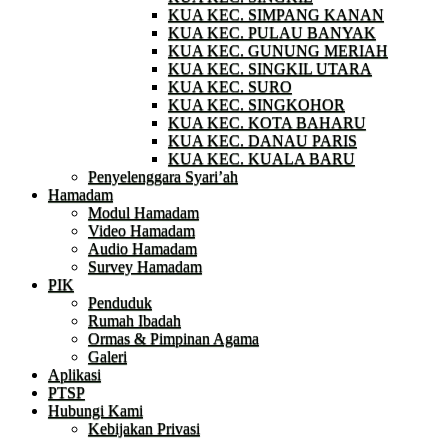
KUA KEC. SIMPANG KANAN
KUA KEC. PULAU BANYAK
KUA KEC. GUNUNG MERIAH
KUA KEC. SINGKIL UTARA
KUA KEC. SURO
KUA KEC. SINGKOHOR
KUA KEC. KOTA BAHARU
KUA KEC. DANAU PARIS
KUA KEC. KUALA BARU
Penyelenggara Syari’ah
Hamadam
Modul Hamadam
Video Hamadam
Audio Hamadam
Survey Hamadam
PIK
Penduduk
Rumah Ibadah
Ormas & Pimpinan Agama
Galeri
Aplikasi
PTSP
Hubungi Kami
Kebijakan Privasi