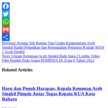
Facebook
Twitter
WhatsApp
Gmail
Previous:
Kepala Sub Bagian Tata Usaha Kankemenag Aceh
Share
Singkil Hadiri Pelantikan dan Pengukuhan Pengurus Komite MAN
1 Aceh Singkil
Next:
Utusan Kemenag Aceh Singkil Raih Juara I Lomba Video
Film Pendek Pada Ajang POSPEDA IX Zona 6 Tahun 2022
Related Articles
Haru dan Penuh Harapan, Kepala Kemenag Aceh
Singkil Pimpin Antar Tugas Kepala KUA Kota
Baharu