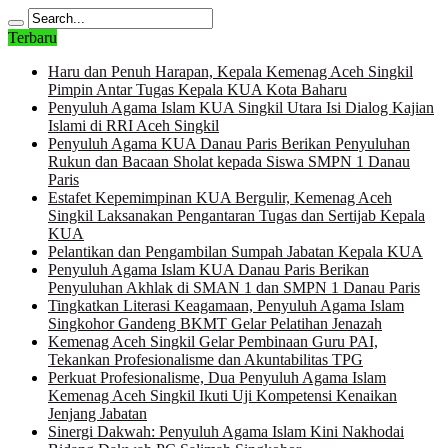
Terbaru
Haru dan Penuh Harapan, Kepala Kemenag Aceh Singkil
Pimpin Antar Tugas Kepala KUA Kota Baharu
Penyuluh Agama Islam KUA Singkil Utara Isi Dialog Kajian
Islami di RRI Aceh Singkil
Penyuluh Agama KUA Danau Paris Berikan Penyuluhan
Rukun dan Bacaan Sholat kepada Siswa SMPN 1 Danau
Paris
Estafet Kepemimpinan KUA Bergulir, Kemenag Aceh
Singkil Laksanakan Pengantaran Tugas dan Sertijab Kepala
KUA
Pelantikan dan Pengambilan Sumpah Jabatan Kepala KUA
Penyuluh Agama Islam KUA Danau Paris Berikan
Penyuluhan Akhlak di SMAN 1 dan SMPN 1 Danau Paris
Tingkatkan Literasi Keagamaan, Penyuluh Agama Islam
Singkohor Gandeng BKMT Gelar Pelatihan Jenazah
Kemenag Aceh Singkil Gelar Pembinaan Guru PAI,
Tekankan Profesionalisme dan Akuntabilitas TPG
Perkuat Profesionalisme, Dua Penyuluh Agama Islam
Kemenag Aceh Singkil Ikuti Uji Kompetensi Kenaikan
Jenjang Jabatan
Sinergi Dakwah: Penyuluh Agama Islam Kini Nakhodai