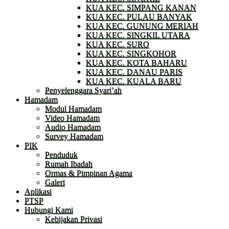
KUA KEC. SIMPANG KANAN
KUA KEC. PULAU BANYAK
KUA KEC. GUNUNG MERIAH
KUA KEC. SINGKIL UTARA
KUA KEC. SURO
KUA KEC. SINGKOHOR
KUA KEC. KOTA BAHARU
KUA KEC. DANAU PARIS
KUA KEC. KUALA BARU
Penyelenggara Syari’ah
Hamadam
Modul Hamadam
Video Hamadam
Audio Hamadam
Survey Hamadam
PIK
Penduduk
Rumah Ibadah
Ormas & Pimpinan Agama
Galeri
Aplikasi
PTSP
Hubungi Kami
Kebijakan Privasi