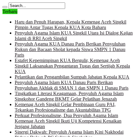
Terbaru
Haru dan Penuh Harapan, Kepala Kemenag Aceh Singkil
Pimpin Antar Tugas Kepala KUA Kota Baharu
Penyuluh Agama Islam KUA Singkil Utara Isi Dialog Kajian
Islami di RRI Aceh Singkil
Penyuluh Agama KUA Danau Paris Berikan Penyuluhan
Rukun dan Bacaan Sholat kepada Siswa SMPN 1 Danau
Paris
Estafet Kepemimpinan KUA Bergulir, Kemenag Aceh
Singkil Laksanakan Pengantaran Tugas dan Sertijab Kepala
KUA
Pelantikan dan Pengambilan Sumpah Jabatan Kepala KUA
Penyuluh Agama Islam KUA Danau Paris Berikan
Penyuluhan Akhlak di SMAN 1 dan SMPN 1 Danau Paris
Tingkatkan Literasi Keagamaan, Penyuluh Agama Islam
Singkohor Gandeng BKMT Gelar Pelatihan Jenazah
Kemenag Aceh Singkil Gelar Pembinaan Guru PAI,
Tekankan Profesionalisme dan Akuntabilitas TPG
Perkuat Profesionalisme, Dua Penyuluh Agama Islam
Kemenag Aceh Singkil Ikuti Uji Kompetensi Kenaikan
Jenjang Jabatan
Sinergi Dakwah: Penyuluh Agama Islam Kini Nakhodai