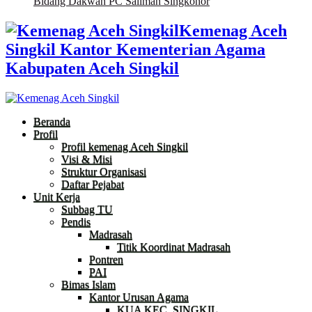
Bidang Dakwah PC Salimah Singkohor
Kemenag Aceh
Singkil Kantor Kementerian Agama
Kabupaten Aceh Singkil
Beranda
Profil
Profil kemenag Aceh Singkil
Visi & Misi
Struktur Organisasi
Daftar Pejabat
Unit Kerja
Subbag TU
Pendis
Madrasah
Titik Koordinat Madrasah
Pontren
PAI
Bimas Islam
Kantor Urusan Agama
KUA KEC. SINGKIL