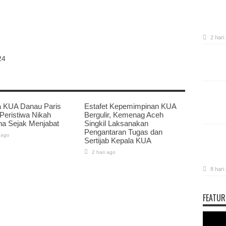
2 hari
24
a KUA Danau Paris
Estafet Kepemimpinan KUA
 Peristiwa Nikah
Bergulir, Kemenag Aceh
na Sejak Menjabat
Singkil Laksanakan
Pengantaran Tugas dan
 ago
Sertijab Kepala KUA
2 hari ago
8 hari
FEATUR