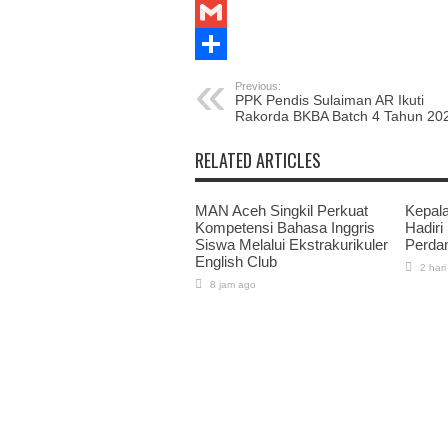
WhatsApp
Gmail
Share
Previous:
PPK Pendis Sulaiman AR Ikuti
Rakorda BKBA Batch 4 Tahun 20
RELATED ARTICLES
MAN Aceh Singkil Perkuat
Kepal
Kompetensi Bahasa Inggris
Hadiri
Siswa Melalui Ekstrakurikuler
Perda
English Club
2 hari
8 jam ago