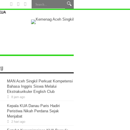
 KUA
RU
MAN Aceh Singkil Perkuat Kompetensi
Bahasa Inggris Siswa Melalui
Ekstrakurikuler English Club
8 jam ago
Kepala KUA Danau Paris Hadiri
Peristiwa Nikah Perdana Sejak
Menjabat
2 hari ago