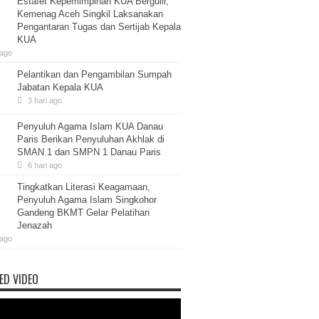
Estafet Kepemimpinan KUA Bergulir,
Kemenag Aceh Singkil Laksanakan
Pengantaran Tugas dan Sertijab Kepala
KUA
 ago
Pelantikan dan Pengambilan Sumpah
Jabatan Kepala KUA
3 hari ago
Penyuluh Agama Islam KUA Danau
Paris Berikan Penyuluhan Akhlak di
SMAN 1 dan SMPN 1 Danau Paris
6 hari ago
Tingkatkan Literasi Keagamaan,
Penyuluh Agama Islam Singkohor
Gandeng BKMT Gelar Pelatihan
Jenazah
 ago
ED VIDEO