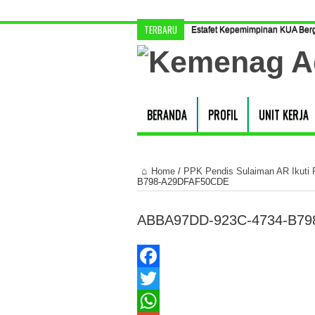
TERBARU
Estafet Kepemimpinan KUA Berg
BERANDA
PROFIL
UNIT KERJA
Home
/
PPK Pendis Sulaiman AR Ikuti
B798-A29DFAF50CDE
ABBA97DD-923C-4734-B7
Facebook
Twitter