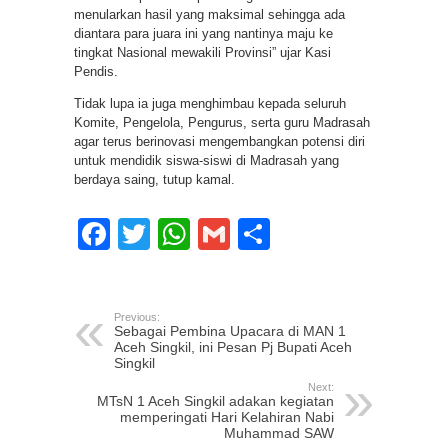
menularkan hasil yang maksimal sehingga ada
diantara para juara ini yang nantinya maju ke
tingkat Nasional mewakili Provinsi” ujar Kasi
Pendis.
Tidak lupa ia juga menghimbau kepada seluruh
Komite, Pengelola, Pengurus, serta guru Madrasah
agar terus berinovasi mengembangkan potensi diri
untuk mendidik siswa-siswi di Madrasah yang
berdaya saing, tutup kamal.
Facebook
Twitter
WhatsApp
Gmail
Share
Previous:
Sebagai Pembina Upacara di MAN 1
Aceh Singkil, ini Pesan Pj Bupati Aceh
Singkil
Next:
MTsN 1 Aceh Singkil adakan kegiatan
memperingati Hari Kelahiran Nabi
Muhammad SAW