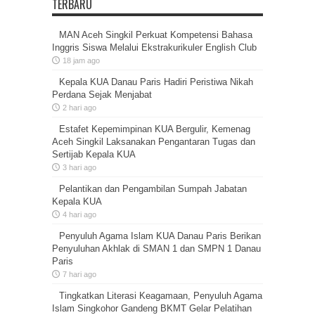
TERBARU
MAN Aceh Singkil Perkuat Kompetensi Bahasa
Inggris Siswa Melalui Ekstrakurikuler English Club
18 jam ago
Kepala KUA Danau Paris Hadiri Peristiwa Nikah
Perdana Sejak Menjabat
2 hari ago
Estafet Kepemimpinan KUA Bergulir, Kemenag
Aceh Singkil Laksanakan Pengantaran Tugas dan
Sertijab Kepala KUA
3 hari ago
Pelantikan dan Pengambilan Sumpah Jabatan
Kepala KUA
4 hari ago
Penyuluh Agama Islam KUA Danau Paris Berikan
Penyuluhan Akhlak di SMAN 1 dan SMPN 1 Danau
Paris
7 hari ago
Tingkatkan Literasi Keagamaan, Penyuluh Agama
Islam Singkohor Gandeng BKMT Gelar Pelatihan