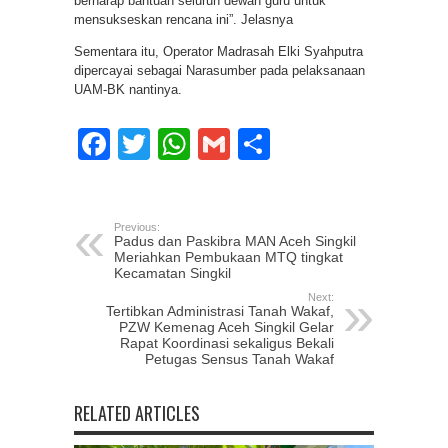
berharap bantuan seluruh dewan guru untuk
mensukseskan rencana ini”. Jelasnya
Sementara itu, Operator Madrasah Elki Syahputra
dipercayai sebagai Narasumber pada pelaksanaan
UAM-BK nantinya.
Facebook
Twitter
WhatsApp
Gmail
Share
Previous:
Padus dan Paskibra MAN Aceh Singkil
Meriahkan Pembukaan MTQ tingkat
Kecamatan Singkil
Next:
Tertibkan Administrasi Tanah Wakaf,
PZW Kemenag Aceh Singkil Gelar
Rapat Koordinasi sekaligus Bekali
Petugas Sensus Tanah Wakaf
RELATED ARTICLES