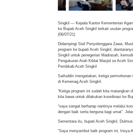
Singkil — Kepala Kantor Kementerian Agama
ke Bupati Aceh Singkil terkait usulan prog
(06/07/21)
Didampingi Staf Penyelenggara Zawa, Mu
program ke bupati Aceh Singkil, diantara
Singkil untuk penegerian Madrasah, kemudi
Pengukuran Arah Kiblat Masjid se Aceh Sin
Pembkab Aceh Singkil
Saifuddin mengatakan, ketiga permohonan 
di Kemenag Aceh Singkil.
“Ketiga program ini sudah kita matangkan
kita bawa untuk dilakukan koordinasi ke Bup
“saya sangat berharap nantinya melalui koo
dengan baik serta berguna bagi umat”. Jel
Sementara itu, bupati Aceh Singkil, Dulmu
“Saya menyambut baik program ini, Insya Al