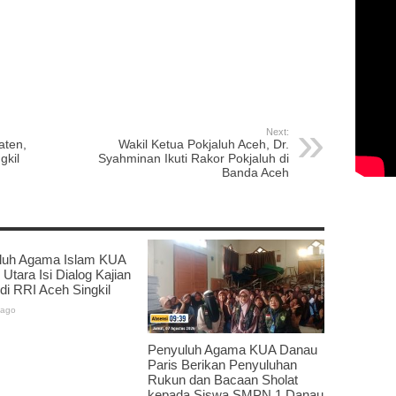
p
re
Next:
aten,
Wakil Ketua Pokjaluh Aceh, Dr.
gkil
Syahminan Ikuti Rakor Pokjaluh di
Banda Aceh
luh Agama Islam KUA
 Utara Isi Dialog Kajian
 di RRI Aceh Singkil
 ago
Penyuluh Agama KUA Danau
Paris Berikan Penyuluhan
Rukun dan Bacaan Sholat
kepada Siswa SMPN 1 Danau