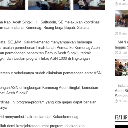
8 jam 
 Kab. Aceh Singkil, H. Saifuddin, SE melakukan koordinasi
ram dari instansi Kemenag. Ruang kerja Bupati, Selasa
9 jam 
stafa, SE.,MM, Kakankemenag menyampaikan beberapa
MAN A
Inggris
nya, usulan permohonan hinah tanah Pemda ke Kemenag Aceh
an permohonan penerbitan Perbup Aceh Singkil, terkait
2 hari
gkil dan Usulan program Infaq ASN 1000 di lingkungan
tersebut sebelumnya sudah dilakukan pematangan antar ASN
Estaf
 dengan ASN di lingkungan Kemenag Aceh Singkil, kemudian
Aceh Si
ati Aceh Singkil”.
Sertija
3 hari
rdinasi ini program-program yang kita gagas dapat berjalan
asnya
FEATUR
srid menyambut baik usulan dari Kakankemenag.
lah demi kesejahteraan umat program ini akan kita