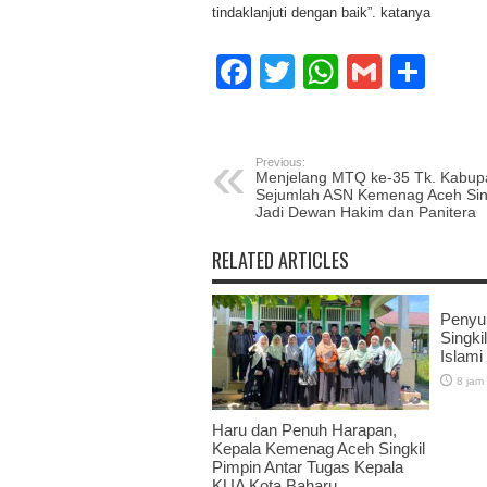
tindaklanjuti dengan baik”. katanya
Facebook
Twitter
WhatsAp
Gmail
Sha
Previous:
Menjelang MTQ ke-35 Tk. Kabup
Sejumlah ASN Kemenag Aceh Sin
Jadi Dewan Hakim dan Panitera
RELATED ARTICLES
Penyu
Singkil
Islami
8 jam
Haru dan Penuh Harapan,
Kepala Kemenag Aceh Singkil
Pimpin Antar Tugas Kepala
KUA Kota Baharu