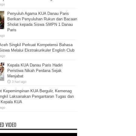
ago
Penyuluh Agama KUA Danau Paris
Berikan Penyuluhan Rukun dan Bacaan
Sholat kepada Siswa SMPN 1 Danau
Paris
ago
ceh Singkil Perkuat Kompetensi Bahasa
 Siswa Melalui Ekstrakurikuler English Club
 ago
Kepala KUA Danau Paris Hadiri
Peristiwa Nikah Perdana Sejak
Menjabat
3 hari ago
et Kepemimpinan KUA Bergulir, Kemenag
ngkil Laksanakan Pengantaran Tugas dan
b Kepala KUA
 ago
ED VIDEO