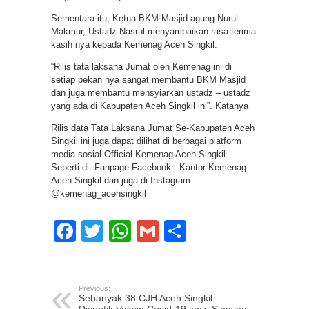
Sementara itu, Ketua BKM Masjid agung Nurul
Makmur, Ustadz Nasrul menyampaikan rasa terima
kasih nya kepada Kemenag Aceh Singkil.
“Rilis tata laksana Jumat oleh Kemenag ini di
setiap pekan nya sangat membantu BKM Masjid
dan juga membantu mensyiarkan ustadz – ustadz
yang ada di Kabupaten Aceh Singkil ini”. Katanya
Rilis data Tata Laksana Jumat Se-Kabupaten Aceh
Singkil ini juga dapat dilihat di berbagai platform
media sosial Official Kemenag Aceh Singkil.
Seperti di Fanpage Facebook : Kantor Kemenag
Aceh Singkil dan juga di Instagram :
@kemenag_acehsingkil
Facebook
Twitter
WhatsApp
Gmail
Share
Previous:
Sebanyak 38 CJH Aceh Singkil
Disuntik Vaksin Covid-19 jenis Sinovac