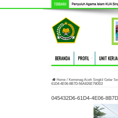
TERBARU
Penyuluh Agama Islam KUA Singki
BERANDA
PROFIL
UNIT KERJA
Home
/
Kemenag Aceh Singkil Gelar S
61D4-4E06-8B7D-56A826E79DD2
045432D6-61D4-4E06-8B7