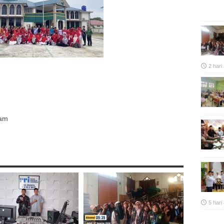
2 hari
p
re
nam
5 hari