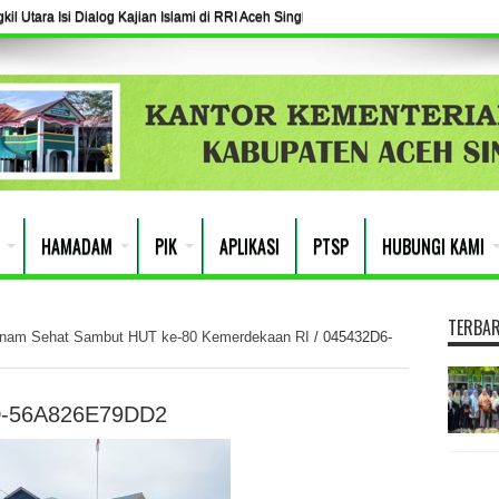
l Utara Isi Dialog Kajian Islami di RRI Aceh Singkil
HAMADAM
PIK
APLIKASI
PTSP
HUBUNGI KAMI
TERBA
enam Sehat Sambut HUT ke-80 Kemerdekaan RI
/
045432D6-
D-56A826E79DD2