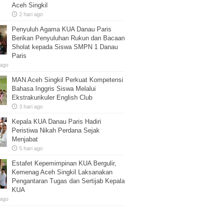
Aceh Singkil
2 hari ago
Penyuluh Agama KUA Danau Paris
Berikan Penyuluhan Rukun dan Bacaan
Sholat kepada Siswa SMPN 1 Danau
Paris
 ago
MAN Aceh Singkil Perkuat Kompetensi
Bahasa Inggris Siswa Melalui
Ekstrakurikuler English Club
3 hari ago
Kepala KUA Danau Paris Hadiri
Peristiwa Nikah Perdana Sejak
Menjabat
5 hari ago
Estafet Kepemimpinan KUA Bergulir,
Kemenag Aceh Singkil Laksanakan
Pengantaran Tugas dan Sertijab Kepala
KUA
 ago