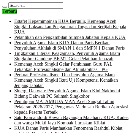
Terbaru
Estafet Kepemimpinan KUA Bergulir, Kemenag Aceh
Singkil Laksanakan Pengantaran Tugas dan Sertijab Kepala
KUA
Pelantikan dan Pengambilan Sumpah Jabatan Kepala KUA
Penyuluh Agama Islam KUA Danau Paris Berikan
Penyuluhan Akhlak di SMAN 1 dan SMPN 1 Danau Paris
Tingkatkan Literasi Keagamaan, Penyuluh Agama Islam
Singkohor Gandeng BKMT Gelar Pelatihan Jenazah
Kemenag Aceh Singkil Gelar Pembinaan Guru PAI,
Tekankan Profesionalisme dan Akuntabilitas TPG
Perkuat Profesionalisme, Dua Penyuluh Agama Islam
Kemenag Aceh Singkil Ikuti Uji Kompetensi Kenaikan
Jenjang Jabatan
Sinergi Dakwah: Penyuluh Agama Islam Kini Nakhodai
Bidang Dakwah PC Salimah Singkohor
Penutupan MATAMUDA MAN Aceh Singkil Tahun
Pelajaran 2026/2027, Pengawas Madrasah Berikan Apresiasi
kepada Peserta Terbaik
Satu Komando di Bawah Bayangan Matahari : KUA, Kades,
dan warga Mukti Jaya Kompak Luruskan Kiblat
KUA Danau Paris Manfaatkan Fenomena Rashdul Kiblat