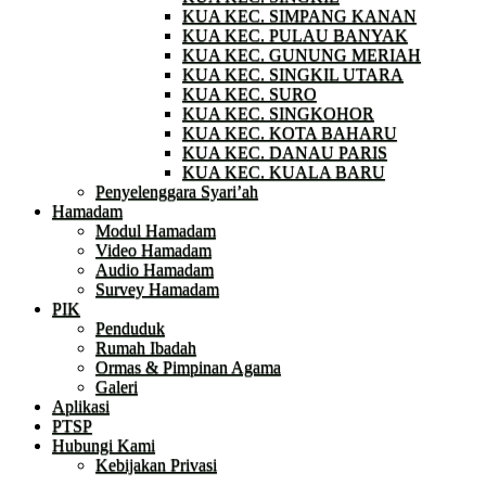
KUA KEC. SIMPANG KANAN
KUA KEC. PULAU BANYAK
KUA KEC. GUNUNG MERIAH
KUA KEC. SINGKIL UTARA
KUA KEC. SURO
KUA KEC. SINGKOHOR
KUA KEC. KOTA BAHARU
KUA KEC. DANAU PARIS
KUA KEC. KUALA BARU
Penyelenggara Syari’ah
Hamadam
Modul Hamadam
Video Hamadam
Audio Hamadam
Survey Hamadam
PIK
Penduduk
Rumah Ibadah
Ormas & Pimpinan Agama
Galeri
Aplikasi
PTSP
Hubungi Kami
Kebijakan Privasi