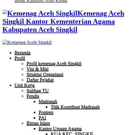
untuk Kalibrasi Arah Kiblat
Kemenag Aceh
Singkil Kantor Kementerian Agama
Kabupaten Aceh Singkil
Beranda
Profil
Profil kemenag Aceh Singkil
Visi & Misi
Struktur Organisasi
Daftar Pejabat
Unit Kerja
Subbag TU
Pendis
Madrasah
Titik Koordinat Madrasah
Pontren
PAI
Bimas Islam
Kantor Urusan Agama
KUA KEC. SINGKIL