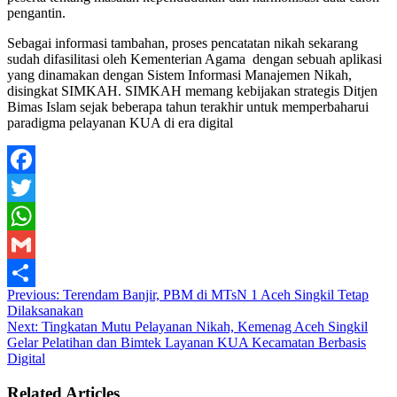
pengantin.
Sebagai informasi tambahan, proses pencatatan nikah sekarang
sudah difasilitasi oleh Kementerian Agama dengan sebuah aplikasi
yang dinamakan dengan Sistem Informasi Manajemen Nikah,
disingkat SIMKAH. SIMKAH memang kebijakan strategis Ditjen
Bimas Islam sejak beberapa tahun terakhir untuk memperbaharui
paradigma pelayanan KUA di era digital
Facebook
Twitter
WhatsApp
Gmail
Previous:
Terendam Banjir, PBM di MTsN 1 Aceh Singkil Tetap
Share
Dilaksanakan
Next:
Tingkatan Mutu Pelayanan Nikah, Kemenag Aceh Singkil
Gelar Pelatihan dan Bimtek Layanan KUA Kecamatan Berbasis
Digital
Related Articles