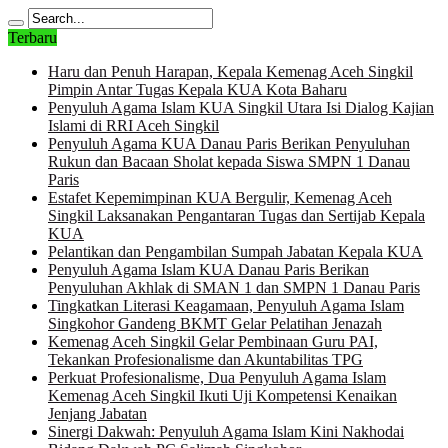
Terbaru
Haru dan Penuh Harapan, Kepala Kemenag Aceh Singkil
Pimpin Antar Tugas Kepala KUA Kota Baharu
Penyuluh Agama Islam KUA Singkil Utara Isi Dialog Kajian
Islami di RRI Aceh Singkil
Penyuluh Agama KUA Danau Paris Berikan Penyuluhan
Rukun dan Bacaan Sholat kepada Siswa SMPN 1 Danau
Paris
Estafet Kepemimpinan KUA Bergulir, Kemenag Aceh
Singkil Laksanakan Pengantaran Tugas dan Sertijab Kepala
KUA
Pelantikan dan Pengambilan Sumpah Jabatan Kepala KUA
Penyuluh Agama Islam KUA Danau Paris Berikan
Penyuluhan Akhlak di SMAN 1 dan SMPN 1 Danau Paris
Tingkatkan Literasi Keagamaan, Penyuluh Agama Islam
Singkohor Gandeng BKMT Gelar Pelatihan Jenazah
Kemenag Aceh Singkil Gelar Pembinaan Guru PAI,
Tekankan Profesionalisme dan Akuntabilitas TPG
Perkuat Profesionalisme, Dua Penyuluh Agama Islam
Kemenag Aceh Singkil Ikuti Uji Kompetensi Kenaikan
Jenjang Jabatan
Sinergi Dakwah: Penyuluh Agama Islam Kini Nakhodai