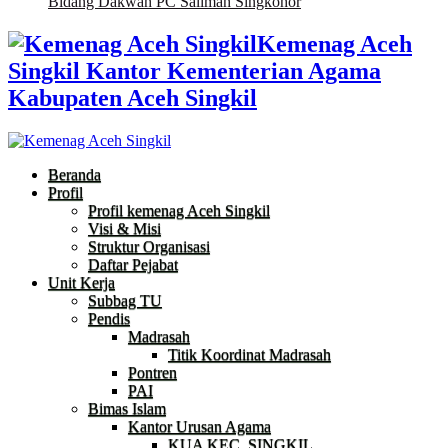
Bidang Dakwah PC Salimah Singkohor
Kemenag Aceh
Singkil Kantor Kementerian Agama
Kabupaten Aceh Singkil
Beranda
Profil
Profil kemenag Aceh Singkil
Visi & Misi
Struktur Organisasi
Daftar Pejabat
Unit Kerja
Subbag TU
Pendis
Madrasah
Titik Koordinat Madrasah
Pontren
PAI
Bimas Islam
Kantor Urusan Agama
KUA KEC. SINGKIL