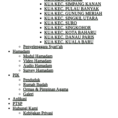
KUA KEC. SIMPANG KANAN
KUA KEC. PULAU BANYAK
KUA KEC. GUNUNG MERIAH
KUA KEC. SINGKIL UTARA
KUA KEC. SURO
KUA KEC. SINGKOHOR
KUA KEC. KOTA BAHARU
KUA KEC. DANAU PARIS
KUA KEC. KUALA BARU
Penyelenggara Syari’ah
Hamadam
Modul Hamadam
Video Hamadam
Audio Hamadam
Survey Hamadam
PIK
Penduduk
Rumah Ibadah
Ormas & Pimpinan Agama
Galeri
Aplikasi
PTSP
Hubungi Kami
Kebijakan Privasi