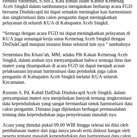
Hendra Sudirman, S.Sos.I, Kasi Bimas Islam Kantor Kemenag
Aceh Singkil dalam sambutannya mengatakan berharap acara FGD
bersama Disdukcapil ini dapat semakin meningkat kan harmonisasi
dan singkronisasi data calon pengantin dapat meningkatkan
pelayanan di seluruh KUA di Kabupaten Aceh Singkil.
“Semoga dengan acara FGD ini dapat meningkatkan pelayanan di
KUA juga semangat kerja sama Kemenag Aceh Singkil dengan
DisDukCapil maupun instansi lintas sektoral lain nya ” tambahnya
Sementara Ibu Khasi’ah, MM, selaku Plh Kakan Kemenag Aceh
Singkil, dalam arahan nya menyampaikan bahwa semoga ilmu dan
materi yang disampaikan di acara FGD ini dapat menjadi acuan
pelaksanaan layanan harmonisasi data penduduk juga calon
pengantin di Kabupaten Aceh Singkil melalui KUA seluruh
Kecamatan.
Rusmin S, Pd, Kabid DafDuk Disdukcapil Aceh Singkil, dalam
penyampaian materi nya menjelaskan banyak tentang singkronisasi
data kependudukan yang sangat bermanfaat untuk harmonisasi data
calon pengantin. Dimana juga dijelaskan berbagai permasalahan
tentang data kependudukan juga penyelesaian masalah nya.
Acara yang dimulai pukul 09.00 WIB hingga selesai ini diisi oleh
pembahasan materi dan juga tanya jawab serta diskusi hangat oleh
peserta tentang masalah kependudukan dan harmonisasi data calon