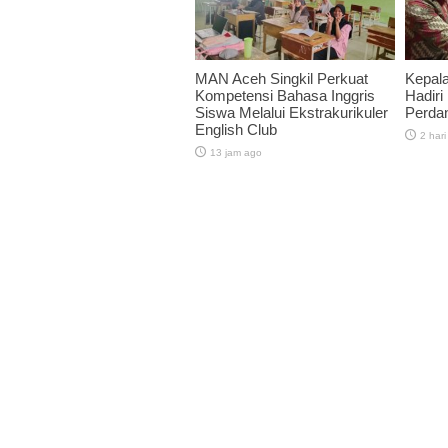
MAN Aceh Singkil Perkuat
Kepal
Kompetensi Bahasa Inggris
Hadiri
Siswa Melalui Ekstrakurikuler
Perda
English Club
2 hari
13 jam ago