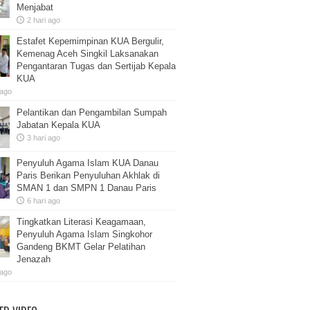
Menjabat
2 hari ago
Estafet Kepemimpinan KUA Bergulir,
Kemenag Aceh Singkil Laksanakan
Pengantaran Tugas dan Sertijab Kepala
KUA
 ago
Pelantikan dan Pengambilan Sumpah
Jabatan Kepala KUA
3 hari ago
Penyuluh Agama Islam KUA Danau
Paris Berikan Penyuluhan Akhlak di
SMAN 1 dan SMPN 1 Danau Paris
6 hari ago
Tingkatkan Literasi Keagamaan,
Penyuluh Agama Islam Singkohor
Gandeng BKMT Gelar Pelatihan
Jenazah
 ago