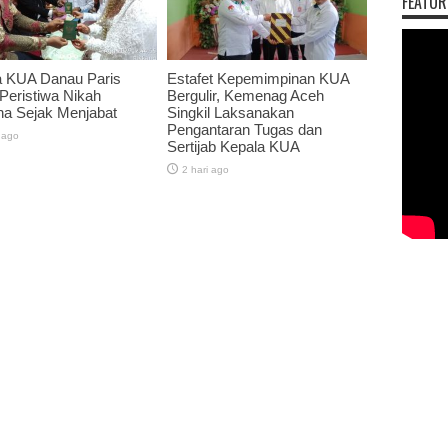
FEATUR
a KUA Danau Paris
Estafet Kepemimpinan KUA
 Peristiwa Nikah
Bergulir, Kemenag Aceh
na Sejak Menjabat
Singkil Laksanakan
Pengantaran Tugas dan
 ago
Sertijab Kepala KUA
2 hari ago