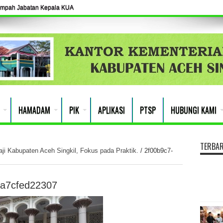
umpah Jabatan Kepala KUA
HAMADAM
PIK
APLIKASI
PTSP
HUBUNGI KAMI
TERBA
ji Kabupaten Aceh Singkil, Fokus pada Praktik.
/
2f00b9c7-
ea7cfed22307