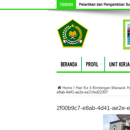
TERBARU
Pelantikan dan Pengambilan S
BERANDA
PROFIL
UNIT KERJA
Home
/
Hari Ke 4 Bimbingan Manasik Ha
e8ab-4d41-ae2e-ea7cfed22307
2f00b9c7-e8ab-4d41-ae2e-