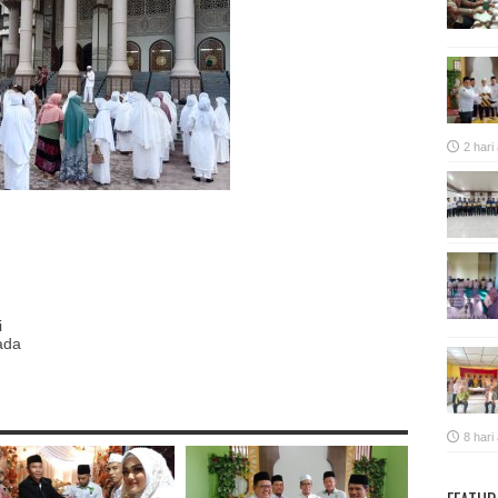
2 hari
p
re
i
ada
8 hari