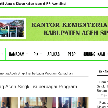
l Utara Isi Dialog Kajian Islami di RRI Aceh Singkil
HAMADAM
PIK
APLIKASI
PTSP
HUBUNGI KAMI
TERBA
emenag Aceh Singkil isi berbagai Program Ramadhan
Haru 
g Aceh Singkil isi berbagai Program
Singkil
Baharu
23 ja
Penyu
Dialog K