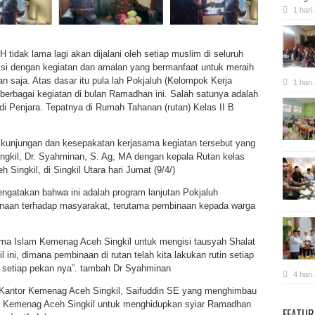
1 hari
 tidak lama lagi akan dijalani oleh setiap muslim di seluruh
si dengan kegiatan dan amalan yang bermanfaat untuk meraih
 saja. Atas dasar itu pula lah Pokjaluh (Kelompok Kerja
1 hari
berbagai kegiatan di bulan Ramadhan ini. Salah satunya adalah
di Penjara. Tepatnya di Rumah Tahanan (rutan) Kelas II B
 kunjungan dan kesepakatan kerjasama kegiatan tersebut yang
ngkil, Dr. Syahminan, S. Ag, MA dengan kepala Rutan kelas
 Singkil, di Singkil Utara hari Jumat (9/4/)
gatakan bahwa ini adalah program lanjutan Pokjaluh
naan terhadap masyarakat, terutama pembinaan kepada warga
ama Islam Kemenag Aceh Singkil untuk mengisi tausyah Shalat
ini, dimana pembinaan di rutan telah kita lakukan rutin setiap
setiap pekan nya”. tambah Dr Syahminan
4 hari
a Kantor Kemenag Aceh Singkil, Saifuddin SE yang menghimbau
an Kemenag Aceh Singkil untuk menghidupkan syiar Ramadhan
FEATUR