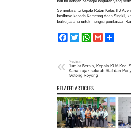
kali ini dengan berbagai kegiatan yang ber
Sementara itu kepala Rutan Kelas IIB Aceh
kasihnya kepada Kemenag Aceh Singkil, k
berkerjasama untuk mengisi pembinaan Ram
Facebook
Twitter
WhatsAp
Gmail
Sha
Previous:
Jum’at Bersih, Kepala KUA Kec. 
Kanan ajak seluruh Staf dan Pen
Gotong Royong
RELATED ARTICLES