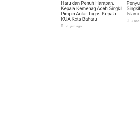
Haru dan Penuh Harapan,
Penyu
Kepala Kemenag Aceh Singkil
Singkil
Pimpin Antar Tugas Kepala
Islami
KUA Kota Baharu
1 hari
23 jam ago