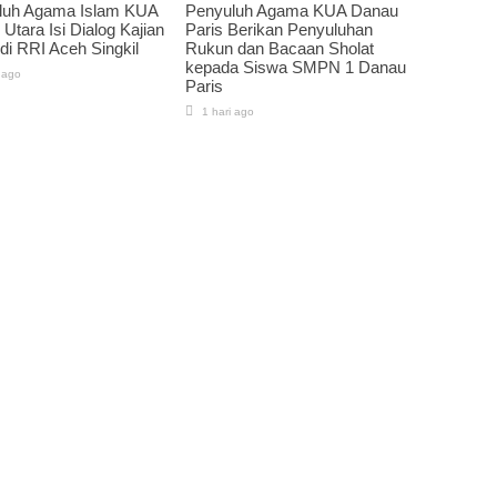
luh Agama Islam KUA
Penyuluh Agama KUA Danau
 Utara Isi Dialog Kajian
Paris Berikan Penyuluhan
 di RRI Aceh Singkil
Rukun dan Bacaan Sholat
kepada Siswa SMPN 1 Danau
 ago
Paris
1 hari ago