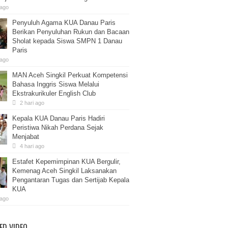
 ago
Penyuluh Agama KUA Danau Paris
Berikan Penyuluhan Rukun dan Bacaan
Sholat kepada Siswa SMPN 1 Danau
Paris
 ago
MAN Aceh Singkil Perkuat Kompetensi
Bahasa Inggris Siswa Melalui
Ekstrakurikuler English Club
2 hari ago
Kepala KUA Danau Paris Hadiri
Peristiwa Nikah Perdana Sejak
Menjabat
4 hari ago
Estafet Kepemimpinan KUA Bergulir,
Kemenag Aceh Singkil Laksanakan
Pengantaran Tugas dan Sertijab Kepala
KUA
 ago
ED VIDEO