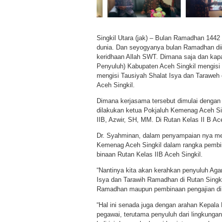
Singkil Utara (jak) – Bulan Ramadhan 1442 H
dunia. Dan seyogyanya bulan Ramadhan dii
keridhaan Allah SWT. Dimana saja dan kapan
Penyuluh) Kabupaten Aceh Singkil mengisi 
mengisi Tausiyah Shalat Isya dan Taraweh 
Aceh Singkil.
Dimana kerjasama tersebut dimulai dengan
dilakukan ketua Pokjaluh Kemenag Aceh Si
IIB, Azwir, SH, MM. Di Rutan Kelas II B Aceh
Dr. Syahminan, dalam penyampaian nya men
Kemenag Aceh Singkil dalam rangka pembi
binaan Rutan Kelas IIB Aceh Singkil.
“Nantinya kita akan kerahkan penyuluh Ag
Isya dan Tarawih Ramadhan di Rutan Singkil 
Ramadhan maupun pembinaan pengajian di 
“Hal ini senada juga dengan arahan Kepal
pegawai, terutama penyuluh dari lingkung