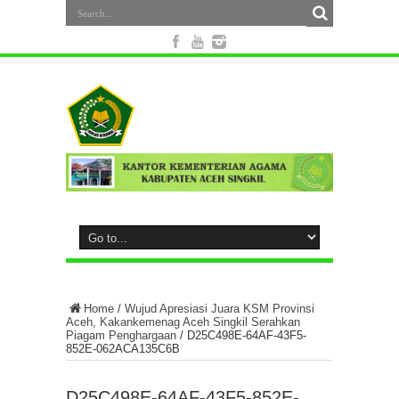
Home
/
Wujud Apresiasi Juara KSM Provinsi
Aceh, Kakankemenag Aceh Singkil Serahkan
Piagam Penghargaan
/
D25C498E-64AF-43F5-
852E-062ACA135C6B
D25C498E-64AF-43F5-852E-