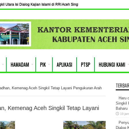
l Utara Isi Dialog Kajian Islami di RRI Aceh Singkil
is Berikan Penyuluhan Rukun dan Bacaan Sholat kepada Siswa SMPN 1 Danau 
HAMADAM
PIK
APLIKASI
PTSP
HUBUNGI KAMI
TERBA
dhan, Kemenag Aceh Singkil Tetap Layani Pengukuran Arah
Haru 
Singkil
n, Kemenag Aceh Singkil Tetap Layani
Baharu
19 ja
Penyu
Dialog K