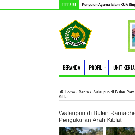
TERBARU
Penyuluh Agama Islam KUA Singki
Penyuluh Agama KUA Danau Par
BERANDA
PROFIL
UNIT KERJA
Home
/
Berita
/
Walaupun di Bulan Rama
Kiblat
Walaupun di Bulan Ramadha
Pengukuran Arah Kiblat