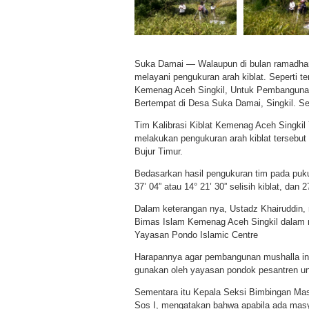
Suka Damai — Walaupun di bulan ramadhan
melayani pengukuran arah kiblat. Seperti te
Kemenag Aceh Singkil, Untuk Pembangunan 
Bertempat di Desa Suka Damai, Singkil. Sen
Tim Kalibrasi Kiblat Kemenag Aceh Singkil 
melakukan pengukuran arah kiblat tersebut b
Bujur Timur.
Bedasarkan hasil pengukuran tim pada pukul
37’ 04” atau 14° 21’ 30” selisih kiblat, dan 
Dalam keterangan nya, Ustadz Khairuddin, 
Bimas Islam Kemenag Aceh Singkil dalam r
Yayasan Pondo Islamic Centre
Harapannya agar pembangunan mushalla ini
gunakan oleh yayasan pondok pesantren un
Sementara itu Kepala Seksi Bimbingan Mas
Sos I, mengatakan bahwa apabila ada masya