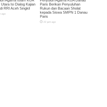
luh Agama Islam KUA
Penyuluh Agama KUA Danau
 Utara Isi Dialog Kajian
Paris Berikan Penyuluhan
 di RRI Aceh Singkil
Rukun dan Bacaan Sholat
kepada Siswa SMPN 1 Danau
m ago
Paris
22 jam ago