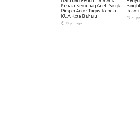
Haru dan Penuh Harapan,
Penyu
Kepala Kemenag Aceh Singkil
Singkil
Pimpin Antar Tugas Kepala
Islami
KUA Kota Baharu
21 ja
19 jam ago