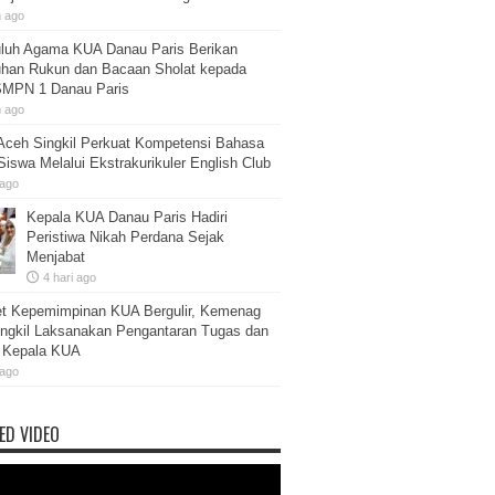
m ago
luh Agama KUA Danau Paris Berikan
han Rukun dan Bacaan Sholat kepada
SMPN 1 Danau Paris
m ago
ceh Singkil Perkuat Kompetensi Bahasa
 Siswa Melalui Ekstrakurikuler English Club
 ago
Kepala KUA Danau Paris Hadiri
Peristiwa Nikah Perdana Sejak
Menjabat
4 hari ago
et Kepemimpinan KUA Bergulir, Kemenag
ngkil Laksanakan Pengantaran Tugas dan
b Kepala KUA
 ago
ED VIDEO