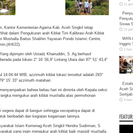
21 ja
Penyu
Penyulu
Siswa 
, Kantor Kementerian Agama Kab. Aceh Singkil tetap
22 ja
rlihat dalam Pengukuran arah Kiblat Tim Kalibrasi Arah Kiblat
MAN A
Mushalla Baitus Shalihin Yayasan Pondo Islamic Centre,
Inggris
in,(4/4/22).
2 hari
Yang dipimpin oleh Ustadz Khairuddin, S. Ag berhasil
erada pada lokasi 2° 16’ 56,9” Lintang Utara dan 97° 51’ 43,4”
 14:04:44 WIB, azzimuth kiblat lokasi tersebut adalah 293°
279° 15’ 33” azzimuth matahari.
Estaf
Aceh Si
menyampaikan bahwa beliau hari ini diminta oleh Kepala seksi
Sertija
angka mengukur arah kiblat mushalla atas permohonan
4 hari
 segera dapat di bangun sehingga secepatnya dapat di
FEATUR
tuk beribadah dan kegiatan kegamaan lainnya
yarakat Islam Kemenag Aceh Singkil Hendra Sudirman, S.
rakat yang ingin mengukur arah kiblat baik masjid/ mushalla