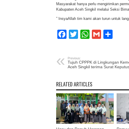
Masyarakat hanya perlu mengirimkan permo
Kabupaten Aceh Singkil melalui Seksi Bim
” InsyaAllah tim kami akan turun untuk lan
Facebook
Twitter
WhatsAp
Gmail
Sha
Previous:
Tujuh CPPPK di Lingkungan Ke
Aceh Singkil terima Surat Keputu
RELATED ARTICLES