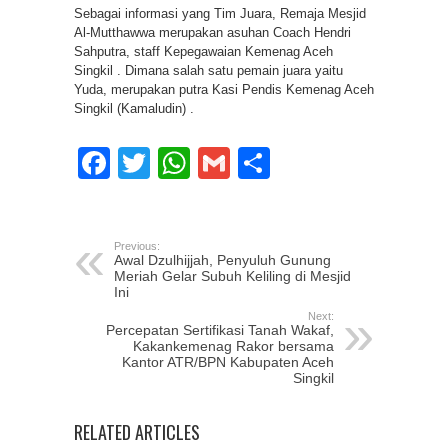
Sebagai informasi yang Tim Juara, Remaja Mesjid
Al-Mutthawwa merupakan asuhan Coach Hendri
Sahputra, staff Kepegawaian Kemenag Aceh
Singkil . Dimana salah satu pemain juara yaitu
Yuda, merupakan putra Kasi Pendis Kemenag Aceh
Singkil (Kamaludin) .
Facebook
Twitter
WhatsApp
Gmail
Share
Previous:
Awal Dzulhijjah, Penyuluh Gunung
Meriah Gelar Subuh Keliling di Mesjid
Ini
Next:
Percepatan Sertifikasi Tanah Wakaf,
Kakankemenag Rakor bersama
Kantor ATR/BPN Kabupaten Aceh
Singkil
RELATED ARTICLES