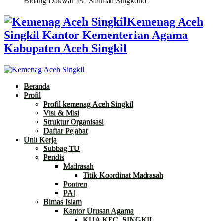
Bidang Dakwah PC Salimah Singkohor
Kemenag Aceh
Singkil Kantor Kementerian Agama
Kabupaten Aceh Singkil
Beranda
Profil
Profil kemenag Aceh Singkil
Visi & Misi
Struktur Organisasi
Daftar Pejabat
Unit Kerja
Subbag TU
Pendis
Madrasah
Titik Koordinat Madrasah
Pontren
PAI
Bimas Islam
Kantor Urusan Agama
KUA KEC. SINGKIL