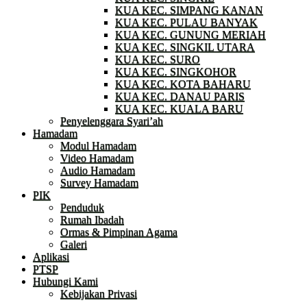
KUA KEC. SIMPANG KANAN
KUA KEC. PULAU BANYAK
KUA KEC. GUNUNG MERIAH
KUA KEC. SINGKIL UTARA
KUA KEC. SURO
KUA KEC. SINGKOHOR
KUA KEC. KOTA BAHARU
KUA KEC. DANAU PARIS
KUA KEC. KUALA BARU
Penyelenggara Syari’ah
Hamadam
Modul Hamadam
Video Hamadam
Audio Hamadam
Survey Hamadam
PIK
Penduduk
Rumah Ibadah
Ormas & Pimpinan Agama
Galeri
Aplikasi
PTSP
Hubungi Kami
Kebijakan Privasi