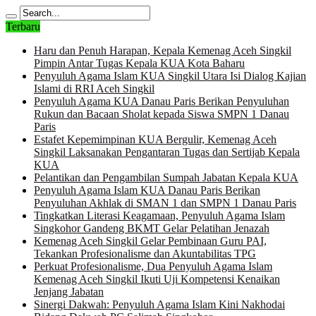
Terbaru
Haru dan Penuh Harapan, Kepala Kemenag Aceh Singkil
Pimpin Antar Tugas Kepala KUA Kota Baharu
Penyuluh Agama Islam KUA Singkil Utara Isi Dialog Kajian
Islami di RRI Aceh Singkil
Penyuluh Agama KUA Danau Paris Berikan Penyuluhan
Rukun dan Bacaan Sholat kepada Siswa SMPN 1 Danau
Paris
Estafet Kepemimpinan KUA Bergulir, Kemenag Aceh
Singkil Laksanakan Pengantaran Tugas dan Sertijab Kepala
KUA
Pelantikan dan Pengambilan Sumpah Jabatan Kepala KUA
Penyuluh Agama Islam KUA Danau Paris Berikan
Penyuluhan Akhlak di SMAN 1 dan SMPN 1 Danau Paris
Tingkatkan Literasi Keagamaan, Penyuluh Agama Islam
Singkohor Gandeng BKMT Gelar Pelatihan Jenazah
Kemenag Aceh Singkil Gelar Pembinaan Guru PAI,
Tekankan Profesionalisme dan Akuntabilitas TPG
Perkuat Profesionalisme, Dua Penyuluh Agama Islam
Kemenag Aceh Singkil Ikuti Uji Kompetensi Kenaikan
Jenjang Jabatan
Sinergi Dakwah: Penyuluh Agama Islam Kini Nakhodai