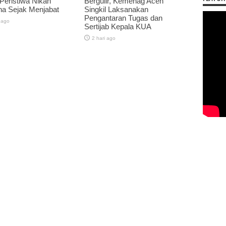
 Peristiwa Nikah
Bergulir, Kemenag Aceh
na Sejak Menjabat
Singkil Laksanakan
Pengantaran Tugas dan
 ago
Sertijab Kepala KUA
2 hari ago