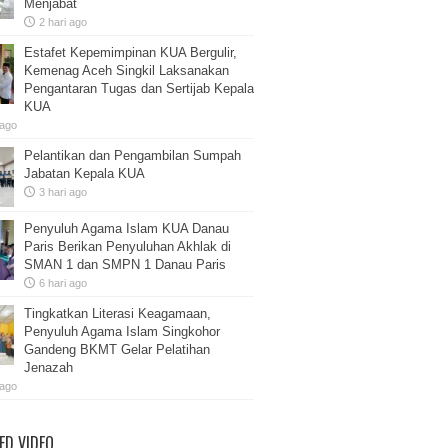
Menjabat
2 hari ago
Estafet Kepemimpinan KUA Bergulir,
Kemenag Aceh Singkil Laksanakan
Pengantaran Tugas dan Sertijab Kepala
KUA
 ago
Pelantikan dan Pengambilan Sumpah
Jabatan Kepala KUA
3 hari ago
Penyuluh Agama Islam KUA Danau
Paris Berikan Penyuluhan Akhlak di
SMAN 1 dan SMPN 1 Danau Paris
6 hari ago
Tingkatkan Literasi Keagamaan,
Penyuluh Agama Islam Singkohor
Gandeng BKMT Gelar Pelatihan
Jenazah
 ago
ED VIDEO