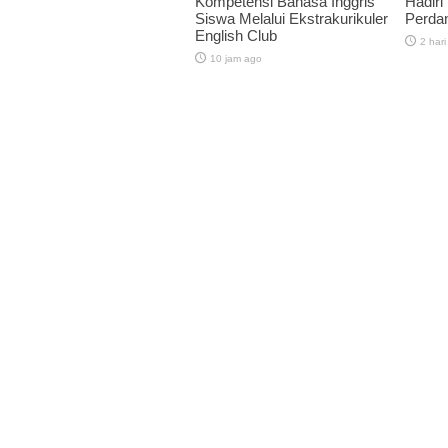
Kompetensi Bahasa Inggris
Hadiri
Siswa Melalui Ekstrakurikuler
Perda
English Club
2 hari
10 jam ago