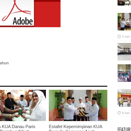
2 hari
p
re
Tahun
8 hari
a KUA Danau Paris
Estafet Kepemimpinan KUA
FEATUR