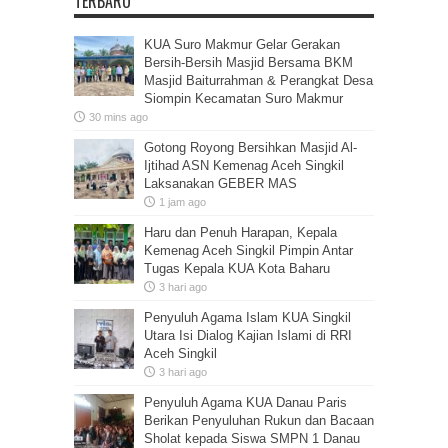
TERBARU
KUA Suro Makmur Gelar Gerakan
Bersih-Bersih Masjid Bersama BKM
Masjid Baiturrahman & Perangkat Desa
Siompin Kecamatan Suro Makmur
30 mins ago
Gotong Royong Bersihkan Masjid Al-
Ijtihad ASN Kemenag Aceh Singkil
Laksanakan GEBER MAS
1 jam ago
Haru dan Penuh Harapan, Kepala
Kemenag Aceh Singkil Pimpin Antar
Tugas Kepala KUA Kota Baharu
3 hari ago
Penyuluh Agama Islam KUA Singkil
Utara Isi Dialog Kajian Islami di RRI
Aceh Singkil
3 hari ago
Penyuluh Agama KUA Danau Paris
Berikan Penyuluhan Rukun dan Bacaan
Sholat kepada Siswa SMPN 1 Danau