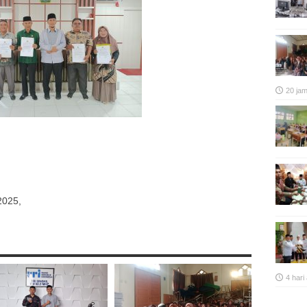
20 ja
p
re
2025,
4 hari