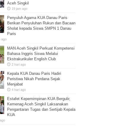
Aceh Singkil
19 jam ago
Penyuluh Agama KUA Danau Paris
Berikan Penyuluhan Rukun dan Bacaan
Sholat kepada Siswa SMPN 1 Danau
Paris
m ago
MAN Aceh Singkil Perkuat Kompetensi
Bahasa Inggris Siswa Melalui
Ekstrakurikuler English Club
2 hari ago
Kepala KUA Danau Paris Hadiri
Peristiwa Nikah Perdana Sejak
Menjabat
4 hari ago
Estafet Kepemimpinan KUA Bergulir,
Kemenag Aceh Singkil Laksanakan
Pengantaran Tugas dan Sertijab Kepala
KUA
 ago