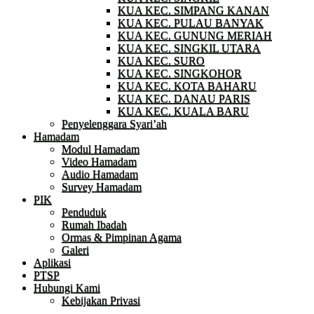
KUA KEC. SIMPANG KANAN
KUA KEC. PULAU BANYAK
KUA KEC. GUNUNG MERIAH
KUA KEC. SINGKIL UTARA
KUA KEC. SURO
KUA KEC. SINGKOHOR
KUA KEC. KOTA BAHARU
KUA KEC. DANAU PARIS
KUA KEC. KUALA BARU
Penyelenggara Syari’ah
Hamadam
Modul Hamadam
Video Hamadam
Audio Hamadam
Survey Hamadam
PIK
Penduduk
Rumah Ibadah
Ormas & Pimpinan Agama
Galeri
Aplikasi
PTSP
Hubungi Kami
Kebijakan Privasi