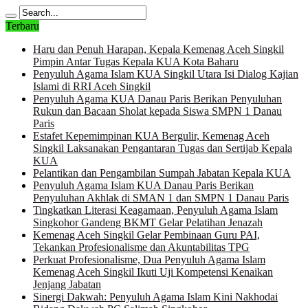
Terbaru
Haru dan Penuh Harapan, Kepala Kemenag Aceh Singkil
Pimpin Antar Tugas Kepala KUA Kota Baharu
Penyuluh Agama Islam KUA Singkil Utara Isi Dialog Kajian
Islami di RRI Aceh Singkil
Penyuluh Agama KUA Danau Paris Berikan Penyuluhan
Rukun dan Bacaan Sholat kepada Siswa SMPN 1 Danau
Paris
Estafet Kepemimpinan KUA Bergulir, Kemenag Aceh
Singkil Laksanakan Pengantaran Tugas dan Sertijab Kepala
KUA
Pelantikan dan Pengambilan Sumpah Jabatan Kepala KUA
Penyuluh Agama Islam KUA Danau Paris Berikan
Penyuluhan Akhlak di SMAN 1 dan SMPN 1 Danau Paris
Tingkatkan Literasi Keagamaan, Penyuluh Agama Islam
Singkohor Gandeng BKMT Gelar Pelatihan Jenazah
Kemenag Aceh Singkil Gelar Pembinaan Guru PAI,
Tekankan Profesionalisme dan Akuntabilitas TPG
Perkuat Profesionalisme, Dua Penyuluh Agama Islam
Kemenag Aceh Singkil Ikuti Uji Kompetensi Kenaikan
Jenjang Jabatan
Sinergi Dakwah: Penyuluh Agama Islam Kini Nakhodai