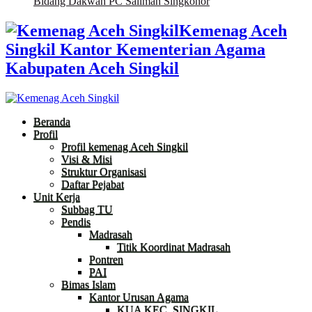
Bidang Dakwah PC Salimah Singkohor
Kemenag Aceh
Singkil Kantor Kementerian Agama
Kabupaten Aceh Singkil
Beranda
Profil
Profil kemenag Aceh Singkil
Visi & Misi
Struktur Organisasi
Daftar Pejabat
Unit Kerja
Subbag TU
Pendis
Madrasah
Titik Koordinat Madrasah
Pontren
PAI
Bimas Islam
Kantor Urusan Agama
KUA KEC. SINGKIL