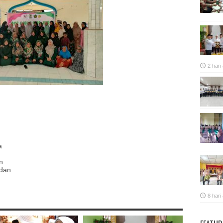
2 hari
p
re
a
n
 dan
8 hari