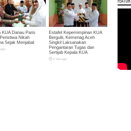
FEATUR
a KUA Danau Paris
Estafet Kepemimpinan KUA
 Peristiwa Nikah
Bergulir, Kemenag Aceh
na Sejak Menjabat
Singkil Laksanakan
Pengantaran Tugas dan
 ago
Sertijab Kepala KUA
2 hari ago