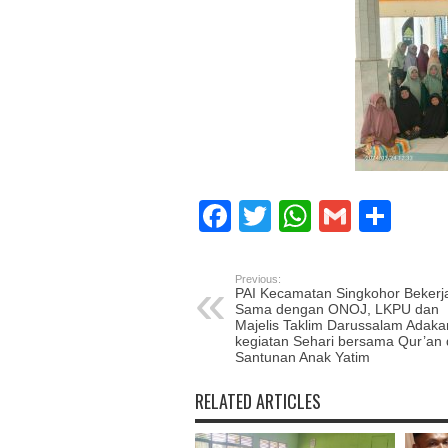
Facebook
Twitter
WhatsAp
Gmail
Sha
Previous:
PAI Kecamatan Singkohor Bekerj
Sama dengan ONOJ, LKPU dan
Majelis Taklim Darussalam Adaka
kegiatan Sehari bersama Qur’an
Santunan Anak Yatim
RELATED ARTICLES