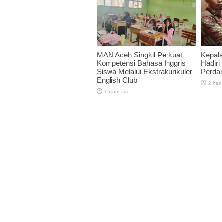
MAN Aceh Singkil Perkuat
Kepal
Kompetensi Bahasa Inggris
Hadiri
Siswa Melalui Ekstrakurikuler
Perda
English Club
2 hari
15 jam ago