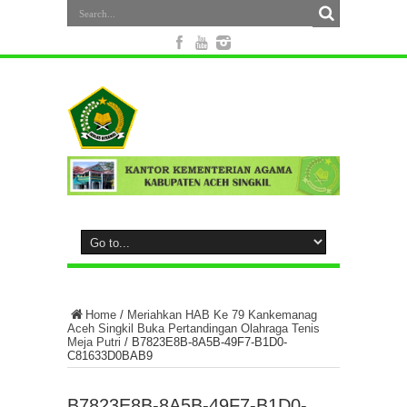
Home
/
Meriahkan HAB Ke 79 Kankemanag
Aceh Singkil Buka Pertandingan Olahraga Tenis
Meja Putri
/
B7823E8B-8A5B-49F7-B1D0-
C81633D0BAB9
B7823E8B-8A5B-49F7-B1D0-