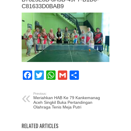
C81633D0BAB9
Facebook
Twitter
WhatsApp
Gmail
Share
Previous:
Meriahkan HAB Ke 79 Kankemanag
Aceh Singkil Buka Pertandingan
Olahraga Tenis Meja Putri
RELATED ARTICLES