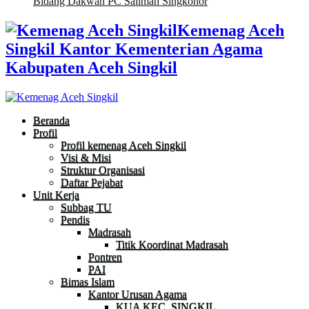
Bidang Dakwah PC Salimah Singkohor
Kemenag Aceh
Singkil Kantor Kementerian Agama
Kabupaten Aceh Singkil
Beranda
Profil
Profil kemenag Aceh Singkil
Visi & Misi
Struktur Organisasi
Daftar Pejabat
Unit Kerja
Subbag TU
Pendis
Madrasah
Titik Koordinat Madrasah
Pontren
PAI
Bimas Islam
Kantor Urusan Agama
KUA KEC. SINGKIL