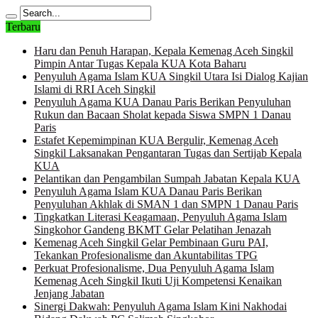
Terbaru
Haru dan Penuh Harapan, Kepala Kemenag Aceh Singkil
Pimpin Antar Tugas Kepala KUA Kota Baharu
Penyuluh Agama Islam KUA Singkil Utara Isi Dialog Kajian
Islami di RRI Aceh Singkil
Penyuluh Agama KUA Danau Paris Berikan Penyuluhan
Rukun dan Bacaan Sholat kepada Siswa SMPN 1 Danau
Paris
Estafet Kepemimpinan KUA Bergulir, Kemenag Aceh
Singkil Laksanakan Pengantaran Tugas dan Sertijab Kepala
KUA
Pelantikan dan Pengambilan Sumpah Jabatan Kepala KUA
Penyuluh Agama Islam KUA Danau Paris Berikan
Penyuluhan Akhlak di SMAN 1 dan SMPN 1 Danau Paris
Tingkatkan Literasi Keagamaan, Penyuluh Agama Islam
Singkohor Gandeng BKMT Gelar Pelatihan Jenazah
Kemenag Aceh Singkil Gelar Pembinaan Guru PAI,
Tekankan Profesionalisme dan Akuntabilitas TPG
Perkuat Profesionalisme, Dua Penyuluh Agama Islam
Kemenag Aceh Singkil Ikuti Uji Kompetensi Kenaikan
Jenjang Jabatan
Sinergi Dakwah: Penyuluh Agama Islam Kini Nakhodai