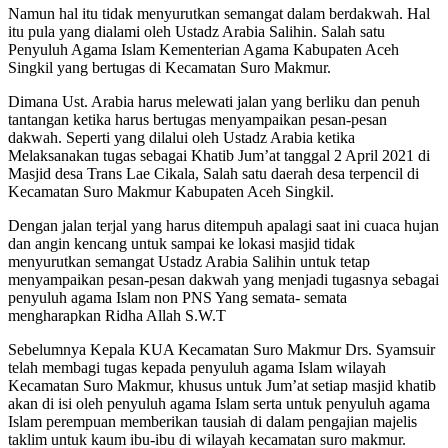
Namun hal itu tidak menyurutkan semangat dalam berdakwah. Hal
itu pula yang dialami oleh Ustadz Arabia Salihin. Salah satu
Penyuluh Agama Islam Kementerian Agama Kabupaten Aceh
Singkil yang bertugas di Kecamatan Suro Makmur.
Dimana Ust. Arabia harus melewati jalan yang berliku dan penuh
tantangan ketika harus bertugas menyampaikan pesan-pesan
dakwah. Seperti yang dilalui oleh Ustadz Arabia ketika
Melaksanakan tugas sebagai Khatib Jum’at tanggal 2 April 2021 di
Masjid desa Trans Lae Cikala, Salah satu daerah desa terpencil di
Kecamatan Suro Makmur Kabupaten Aceh Singkil.
Dengan jalan terjal yang harus ditempuh apalagi saat ini cuaca hujan
dan angin kencang untuk sampai ke lokasi masjid tidak
menyurutkan semangat Ustadz Arabia Salihin untuk tetap
menyampaikan pesan-pesan dakwah yang menjadi tugasnya sebagai
penyuluh agama Islam non PNS Yang semata- semata
mengharapkan Ridha Allah S.W.T
Sebelumnya Kepala KUA Kecamatan Suro Makmur Drs. Syamsuir
telah membagi tugas kepada penyuluh agama Islam wilayah
Kecamatan Suro Makmur, khusus untuk Jum’at setiap masjid khatib
akan di isi oleh penyuluh agama Islam serta untuk penyuluh agama
Islam perempuan memberikan tausiah di dalam pengajian majelis
taklim untuk kaum ibu-ibu di wilayah kecamatan suro makmur.