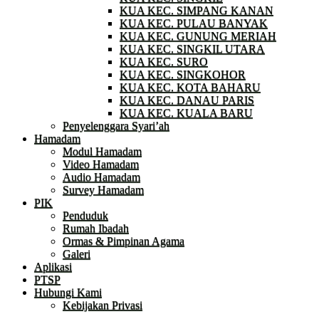
KUA KEC. SIMPANG KANAN
KUA KEC. PULAU BANYAK
KUA KEC. GUNUNG MERIAH
KUA KEC. SINGKIL UTARA
KUA KEC. SURO
KUA KEC. SINGKOHOR
KUA KEC. KOTA BAHARU
KUA KEC. DANAU PARIS
KUA KEC. KUALA BARU
Penyelenggara Syari’ah
Hamadam
Modul Hamadam
Video Hamadam
Audio Hamadam
Survey Hamadam
PIK
Penduduk
Rumah Ibadah
Ormas & Pimpinan Agama
Galeri
Aplikasi
PTSP
Hubungi Kami
Kebijakan Privasi