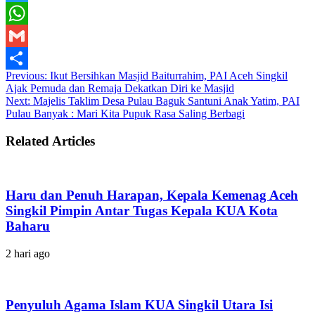
Twitter
WhatsApp
Gmail
Previous:
Ikut Bersihkan Masjid Baiturrahim, PAI Aceh Singkil
Share
Ajak Pemuda dan Remaja Dekatkan Diri ke Masjid
Next:
Majelis Taklim Desa Pulau Baguk Santuni Anak Yatim, PAI
Pulau Banyak : Mari Kita Pupuk Rasa Saling Berbagi
Related Articles
Haru dan Penuh Harapan, Kepala Kemenag Aceh
Singkil Pimpin Antar Tugas Kepala KUA Kota
Baharu
2 hari ago
Penyuluh Agama Islam KUA Singkil Utara Isi