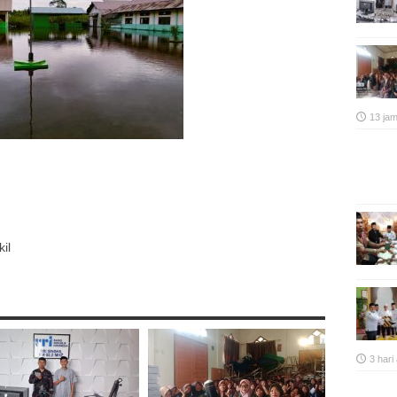
13 ja
p
re
il
3 hari