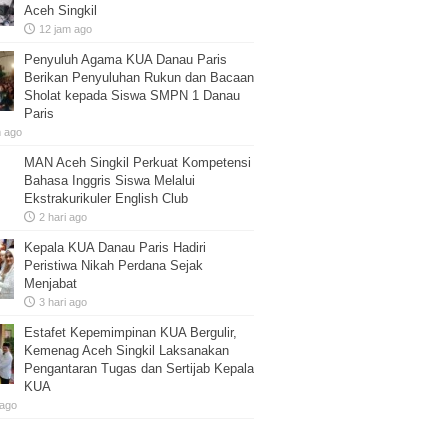
Aceh Singkil
12 jam ago
Penyuluh Agama KUA Danau Paris
Berikan Penyuluhan Rukun dan Bacaan
Sholat kepada Siswa SMPN 1 Danau
Paris
m ago
MAN Aceh Singkil Perkuat Kompetensi
Bahasa Inggris Siswa Melalui
Ekstrakurikuler English Club
2 hari ago
Kepala KUA Danau Paris Hadiri
Peristiwa Nikah Perdana Sejak
Menjabat
3 hari ago
Estafet Kepemimpinan KUA Bergulir,
Kemenag Aceh Singkil Laksanakan
Pengantaran Tugas dan Sertijab Kepala
KUA
 ago