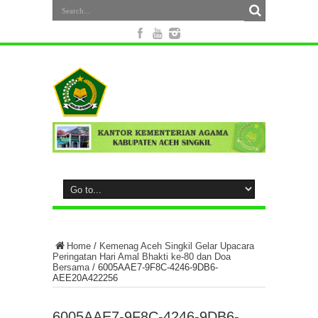
Home
/
Kemenag Aceh Singkil Gelar Upacara
Peringatan Hari Amal Bhakti ke-80 dan Doa
Bersama
/
6005AAE7-9F8C-4246-9DB6-
AEE20A422256
6005AAE7-9F8C-4246-9DB6-