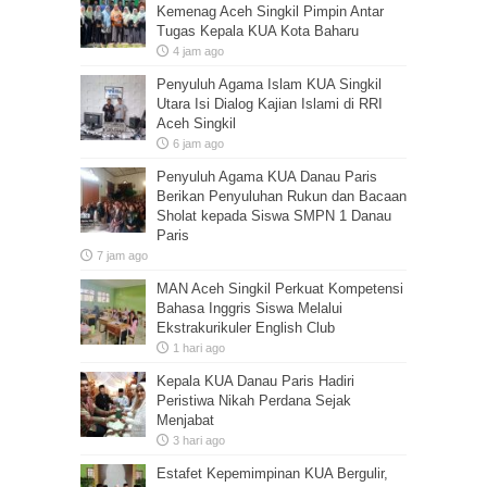
Kemenag Aceh Singkil Pimpin Antar
Tugas Kepala KUA Kota Baharu
4 jam ago
Penyuluh Agama Islam KUA Singkil
Utara Isi Dialog Kajian Islami di RRI
Aceh Singkil
6 jam ago
Penyuluh Agama KUA Danau Paris
Berikan Penyuluhan Rukun dan Bacaan
Sholat kepada Siswa SMPN 1 Danau
Paris
7 jam ago
MAN Aceh Singkil Perkuat Kompetensi
Bahasa Inggris Siswa Melalui
Ekstrakurikuler English Club
1 hari ago
Kepala KUA Danau Paris Hadiri
Peristiwa Nikah Perdana Sejak
Menjabat
3 hari ago
Estafet Kepemimpinan KUA Bergulir,