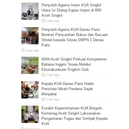
Penyuluh Agama Islam KUA Singkil
Utara Isi Dialog Kajian Islami di RRI
Aceh Singkil
1 jam ago
Penyuluh Agama KUA Danau Paris
Berikan Penyuluhan Rukun dan Bacaan
Sholat kepada Siswa SMPN 1 Danau
Paris
2 jam ago
MAN Aceh Singkil Perkuat Kompetensi
Bahasa Inggris Siswa Melalui
Ekstrakurikuler English Club
1 hari ago
Kepala KUA Danau Paris Hadiri
Peristiwa Nikah Perdana Sejak
Menjabat
3 hari ago
Estafet Kepemimpinan KUA Bergulir,
Kemenag Aceh Singkil Laksanakan
Pengantaran Tugas dan Sertijab Kepala
KUA
3 hari ago