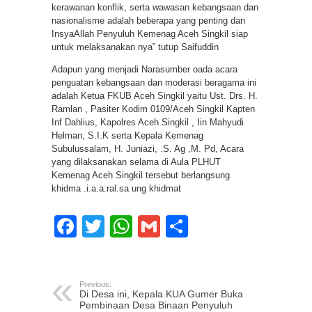
kerawanan konflik, serta wawasan kebangsaan dan
nasionalisme adalah beberapa yang penting dan
InsyaAllah Penyuluh Kemenag Aceh Singkil siap
untuk melaksanakan nya” tutup Saifuddin
Adapun yang menjadi Narasumber oada acara
penguatan kebangsaan dan moderasi beragama ini
adalah Ketua FKUB Aceh Singkil yaitu Ust. Drs. H.
Ramlan , Pasiter Kodim 0109/Aceh Singkil Kapten
Inf Dahlius, Kapolres Aceh Singkil , Iin Mahyudi
Helman, S.I.K serta Kepala Kemenag
Subulussalam, H. Juniazi, .S. Ag ,M. Pd, Acara
yang dilaksanakan selama di Aula PLHUT
Kemenag Aceh Singkil tersebut berlangsung
khidma .i.a.a.ral.sa ung khidmat
Facebook
Twitter
WhatsApp
Gmail
Share
Previous:
Di Desa ini, Kepala KUA Gumer Buka
Pembinaan Desa Binaan Penyuluh