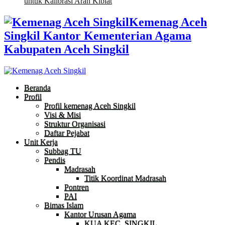
untuk Kalibrasi Arah Kiblat
Kemenag Aceh
Singkil Kantor Kementerian Agama
Kabupaten Aceh Singkil
Beranda
Profil
Profil kemenag Aceh Singkil
Visi & Misi
Struktur Organisasi
Daftar Pejabat
Unit Kerja
Subbag TU
Pendis
Madrasah
Titik Koordinat Madrasah
Pontren
PAI
Bimas Islam
Kantor Urusan Agama
KUA KEC. SINGKIL