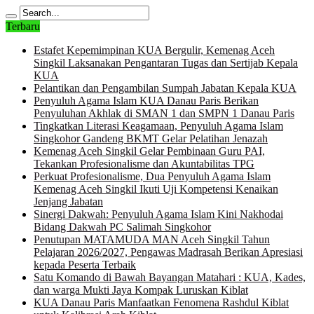
Terbaru
Estafet Kepemimpinan KUA Bergulir, Kemenag Aceh
Singkil Laksanakan Pengantaran Tugas dan Sertijab Kepala
KUA
Pelantikan dan Pengambilan Sumpah Jabatan Kepala KUA
Penyuluh Agama Islam KUA Danau Paris Berikan
Penyuluhan Akhlak di SMAN 1 dan SMPN 1 Danau Paris
Tingkatkan Literasi Keagamaan, Penyuluh Agama Islam
Singkohor Gandeng BKMT Gelar Pelatihan Jenazah
Kemenag Aceh Singkil Gelar Pembinaan Guru PAI,
Tekankan Profesionalisme dan Akuntabilitas TPG
Perkuat Profesionalisme, Dua Penyuluh Agama Islam
Kemenag Aceh Singkil Ikuti Uji Kompetensi Kenaikan
Jenjang Jabatan
Sinergi Dakwah: Penyuluh Agama Islam Kini Nakhodai
Bidang Dakwah PC Salimah Singkohor
Penutupan MATAMUDA MAN Aceh Singkil Tahun
Pelajaran 2026/2027, Pengawas Madrasah Berikan Apresiasi
kepada Peserta Terbaik
Satu Komando di Bawah Bayangan Matahari : KUA, Kades,
dan warga Mukti Jaya Kompak Luruskan Kiblat
KUA Danau Paris Manfaatkan Fenomena Rashdul Kiblat