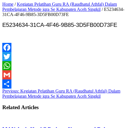
Home
/
Kegiatan Pelatihan Guru RA (Raudhatul Athfal) Dalam
Pembelajaran Metode iqra Se Kabupaten Aceh Singkil
/
E5234634-
31CA-4F46-9B85-3D5FB00D73FE
E5234634-31CA-4F46-9B85-3D5FB00D73FE
Facebook
Twitter
WhatsApp
Gmail
Previous:
Kegiatan Pelatihan Guru RA (Raudhatul Athfal) Dalam
Share
Pembelajaran Metode iqra Se Kabupaten Aceh Singkil
Related Articles