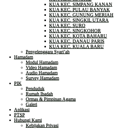
KUA KEC. SIMPANG KANAN
KUA KEC. PULAU BANYAK
KUA KEC. GUNUNG MERIAH
KUA KEC. SINGKIL UTARA
KUA KEC. SURO
KUA KEC. SINGKOHOR
KUA KEC. KOTA BAHARU
KUA KEC. DANAU PARIS
KUA KEC. KUALA BARU
Penyelenggara Syari’ah
Hamadam
Modul Hamadam
Video Hamadam
Audio Hamadam
Survey Hamadam
PIK
Penduduk
Rumah Ibadah
Ormas & Pimpinan Agama
Galeri
Aplikasi
PTSP
Hubungi Kami
Kebijakan Privasi