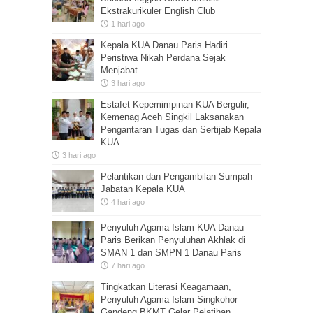
Ekstrakurikuler English Club
1 hari ago
Kepala KUA Danau Paris Hadiri
Peristiwa Nikah Perdana Sejak
Menjabat
3 hari ago
Estafet Kepemimpinan KUA Bergulir,
Kemenag Aceh Singkil Laksanakan
Pengantaran Tugas dan Sertijab Kepala
KUA
3 hari ago
Pelantikan dan Pengambilan Sumpah
Jabatan Kepala KUA
4 hari ago
Penyuluh Agama Islam KUA Danau
Paris Berikan Penyuluhan Akhlak di
SMAN 1 dan SMPN 1 Danau Paris
7 hari ago
Tingkatkan Literasi Keagamaan,
Penyuluh Agama Islam Singkohor
Gandeng BKMT Gelar Pelatihan