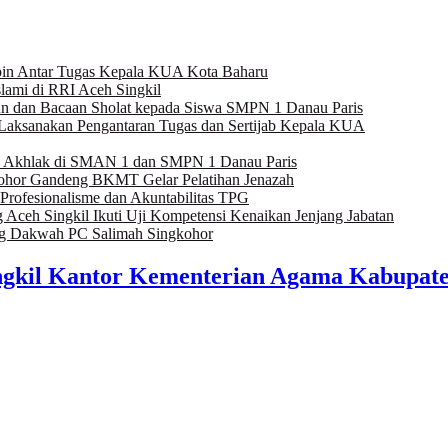
pin Antar Tugas Kepala KUA Kota Baharu
lami di RRI Aceh Singkil
 dan Bacaan Sholat kepada Siswa SMPN 1 Danau Paris
Laksanakan Pengantaran Tugas dan Sertijab Kepala KUA
n Akhlak di SMAN 1 dan SMPN 1 Danau Paris
kohor Gandeng BKMT Gelar Pelatihan Jenazah
rofesionalisme dan Akuntabilitas TPG
Aceh Singkil Ikuti Uji Kompetensi Kenaikan Jenjang Jabatan
ng Dakwah PC Salimah Singkohor
gkil Kantor Kementerian Agama Kabupaten