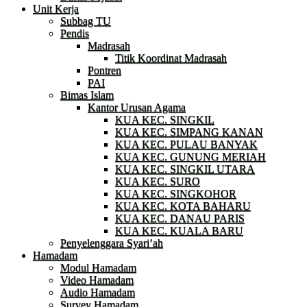
Unit Kerja
Subbag TU
Pendis
Madrasah
Titik Koordinat Madrasah
Pontren
PAI
Bimas Islam
Kantor Urusan Agama
KUA KEC. SINGKIL
KUA KEC. SIMPANG KANAN
KUA KEC. PULAU BANYAK
KUA KEC. GUNUNG MERIAH
KUA KEC. SINGKIL UTARA
KUA KEC. SURO
KUA KEC. SINGKOHOR
KUA KEC. KOTA BAHARU
KUA KEC. DANAU PARIS
KUA KEC. KUALA BARU
Penyelenggara Syari’ah
Hamadam
Modul Hamadam
Video Hamadam
Audio Hamadam
Survey Hamadam