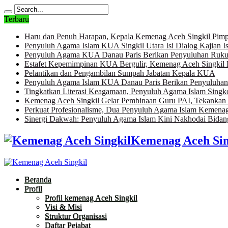
Terbaru
Haru dan Penuh Harapan, Kepala Kemenag Aceh Singkil Pim
Penyuluh Agama Islam KUA Singkil Utara Isi Dialog Kajian Is
Penyuluh Agama KUA Danau Paris Berikan Penyuluhan Rukun
Estafet Kepemimpinan KUA Bergulir, Kemenag Aceh Singkil 
Pelantikan dan Pengambilan Sumpah Jabatan Kepala KUA
Penyuluh Agama Islam KUA Danau Paris Berikan Penyuluha
Tingkatkan Literasi Keagamaan, Penyuluh Agama Islam Sing
Kemenag Aceh Singkil Gelar Pembinaan Guru PAI, Tekankan P
Perkuat Profesionalisme, Dua Penyuluh Agama Islam Kemenag 
Sinergi Dakwah: Penyuluh Agama Islam Kini Nakhodai Bida
Kemenag Aceh Sin
Beranda
Profil
Profil kemenag Aceh Singkil
Visi & Misi
Struktur Organisasi
Daftar Pejabat