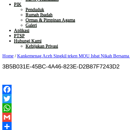
PIK
Penduduk
Rumah Ibadah
Ormas & Pimpinan Agama
Galeri
Aplikasi
PTSP
Hubungi Kami
Kebijakan Privasi
Home
/
Kankemenag Aceh Singkil teken MOU Isbat Nikah Bersama
3B5B031E-45BC-4A46-823E-D2B87F7243D2
Facebook
Twitter
WhatsApp
Gmail