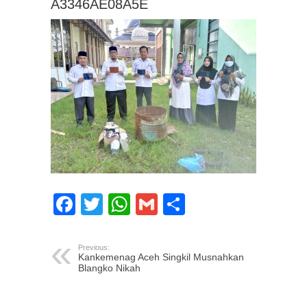
A3346AE08A5E
Facebook
Twitter
WhatsApp
Gmail
Share
Previous:
Kankemenag Aceh Singkil Musnahkan
Blangko Nikah