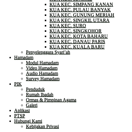
KUA KEC. SIMPANG KANAN
KUA KEC. PULAU BANYAK
KUA KEC. GUNUNG MERIAH
KUA KEC. SINGKIL UTARA
KUA KEC. SURO
KUA KEC. SINGKOHOR
KUA KEC. KOTA BAHARU
KUA KEC. DANAU PARIS
KUA KEC. KUALA BARU
Penyelenggara Syari’ah
Hamadam
Modul Hamadam
Video Hamadam
Audio Hamadam
Survey Hamadam
PIK
Penduduk
Rumah Ibadah
Ormas & Pimpinan Agama
Galeri
Aplikasi
PTSP
Hubungi Kami
Kebijakan Privasi