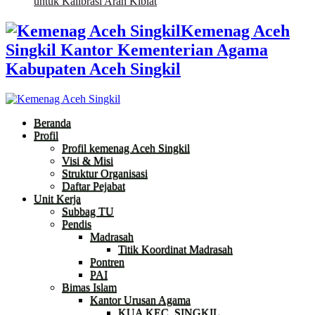
untuk Kalibrasi Arah Kiblat
Kemenag Aceh
Singkil Kantor Kementerian Agama
Kabupaten Aceh Singkil
Beranda
Profil
Profil kemenag Aceh Singkil
Visi & Misi
Struktur Organisasi
Daftar Pejabat
Unit Kerja
Subbag TU
Pendis
Madrasah
Titik Koordinat Madrasah
Pontren
PAI
Bimas Islam
Kantor Urusan Agama
KUA KEC. SINGKIL