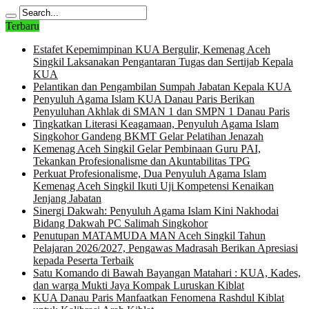
Terbaru
Estafet Kepemimpinan KUA Bergulir, Kemenag Aceh
Singkil Laksanakan Pengantaran Tugas dan Sertijab Kepala
KUA
Pelantikan dan Pengambilan Sumpah Jabatan Kepala KUA
Penyuluh Agama Islam KUA Danau Paris Berikan
Penyuluhan Akhlak di SMAN 1 dan SMPN 1 Danau Paris
Tingkatkan Literasi Keagamaan, Penyuluh Agama Islam
Singkohor Gandeng BKMT Gelar Pelatihan Jenazah
Kemenag Aceh Singkil Gelar Pembinaan Guru PAI,
Tekankan Profesionalisme dan Akuntabilitas TPG
Perkuat Profesionalisme, Dua Penyuluh Agama Islam
Kemenag Aceh Singkil Ikuti Uji Kompetensi Kenaikan
Jenjang Jabatan
Sinergi Dakwah: Penyuluh Agama Islam Kini Nakhodai
Bidang Dakwah PC Salimah Singkohor
Penutupan MATAMUDA MAN Aceh Singkil Tahun
Pelajaran 2026/2027, Pengawas Madrasah Berikan Apresiasi
kepada Peserta Terbaik
Satu Komando di Bawah Bayangan Matahari : KUA, Kades,
dan warga Mukti Jaya Kompak Luruskan Kiblat
KUA Danau Paris Manfaatkan Fenomena Rashdul Kiblat