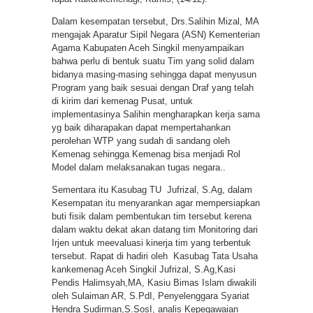
Dalam kesempatan tersebut, Drs.Salihin Mizal, MA
mengajak Aparatur Sipil Negara (ASN) Kementerian
Agama Kabupaten Aceh Singkil menyampaikan
bahwa perlu di bentuk suatu Tim yang solid dalam
bidanya masing-masing sehingga dapat menyusun
Program yang baik sesuai dengan Draf yang telah
di kirim dari kemenag Pusat, untuk
implementasinya Salihin mengharapkan kerja sama
yg baik diharapakan dapat mempertahankan
perolehan WTP yang sudah di sandang oleh
Kemenag sehingga Kemenag bisa menjadi Rol
Model dalam melaksanakan tugas negara..
Sementara itu Kasubag TU Jufrizal, S.Ag, dalam
Kesempatan itu menyarankan agar mempersiapkan
buti fisik dalam pembentukan tim tersebut kerena
dalam waktu dekat akan datang tim Monitoring dari
Irjen untuk meevaluasi kinerja tim yang terbentuk
tersebut. Rapat di hadiri oleh Kasubag Tata Usaha
kankemenag Aceh Singkil Jufrizal, S.Ag,Kasi
Pendis Halimsyah,MA, Kasiu Bimas Islam diwakili
oleh Sulaiman AR, S.PdI, Penyelenggara Syariat
Hendra Sudirman,S.SosI, analis Kepegawaian