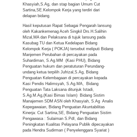
Khasyiah,S.Ag, dan stap bagian Umum Cut
Sartina,SE.Kelompok Kerja yang terdiri dari
delapan bidang.
Hasil keputusan Rapat Sebagai Pengarah lansung
oleh Kakankemenag Aceh Singkil Drs.H.Salihin
Mizal,MA dan Pelaksana di tujuk lansung pada
Kasubag TU dan Ketua Kedelapan Bidang
Kelompok Kerja ( POKJA) tersebut meliputi Bidang
Manjemen Perubahan di percayakan pada
Suhardiman, S.Ag.MM (Kasi PHU), Bidang
Penguatan hukum dan peratuturan Perundang-
undang ketua terpilih Jufrizal,S.Ag, Bidang
Penguatan Kelembagaan di percayakan kepada
Kasi Pendis Halimsyah, S.Ag.MA, Bidang
Penguatan Tata Laksana ditunjuk Istadi,
S.Ag.M.Ag,(Kasi Bimas Islam) Bidang Sistim
Manajemen SDM ASN oleh Khasyiah, S.Ag Analis
Kepegawaian, Bidang Penguatan Akuntabilitas
Kinerja: Cut Sartina,SE, Bidang Penguatan Sistim
Pengawasa : Sulaiman S.PdI, dan Bidang
Peningkatan Kualitas Pelayana Publik dipecayakan
pada Hendra Sudirman ( Penyelenggara Syariat )