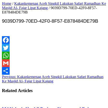
Home
/
Kakankemenag Aceh Singkil Lakukan Safari Ramadhan Ke
Masjid Al- Fajar Lipat Kajang
/
9039D799-70ED-42F0-8F57-
E878484DE79B
9039D799-70ED-42F0-8F57-E878484DE79B
Facebook
Twitter
WhatsApp
Gmail
Previous:
Kakankemenag Aceh Singkil Lakukan Safari Ramadhan
Share
Ke Masjid Al- Fajar Lipat Kajang
Related Articles