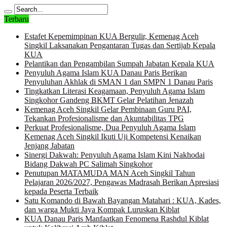
Terbaru
Estafet Kepemimpinan KUA Bergulir, Kemenag Aceh
Singkil Laksanakan Pengantaran Tugas dan Sertijab Kepala
KUA
Pelantikan dan Pengambilan Sumpah Jabatan Kepala KUA
Penyuluh Agama Islam KUA Danau Paris Berikan
Penyuluhan Akhlak di SMAN 1 dan SMPN 1 Danau Paris
Tingkatkan Literasi Keagamaan, Penyuluh Agama Islam
Singkohor Gandeng BKMT Gelar Pelatihan Jenazah
Kemenag Aceh Singkil Gelar Pembinaan Guru PAI,
Tekankan Profesionalisme dan Akuntabilitas TPG
Perkuat Profesionalisme, Dua Penyuluh Agama Islam
Kemenag Aceh Singkil Ikuti Uji Kompetensi Kenaikan
Jenjang Jabatan
Sinergi Dakwah: Penyuluh Agama Islam Kini Nakhodai
Bidang Dakwah PC Salimah Singkohor
Penutupan MATAMUDA MAN Aceh Singkil Tahun
Pelajaran 2026/2027, Pengawas Madrasah Berikan Apresiasi
kepada Peserta Terbaik
Satu Komando di Bawah Bayangan Matahari : KUA, Kades,
dan warga Mukti Jaya Kompak Luruskan Kiblat
KUA Danau Paris Manfaatkan Fenomena Rashdul Kiblat