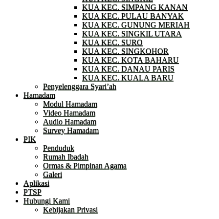
KUA KEC. SIMPANG KANAN
KUA KEC. PULAU BANYAK
KUA KEC. GUNUNG MERIAH
KUA KEC. SINGKIL UTARA
KUA KEC. SURO
KUA KEC. SINGKOHOR
KUA KEC. KOTA BAHARU
KUA KEC. DANAU PARIS
KUA KEC. KUALA BARU
Penyelenggara Syari’ah
Hamadam
Modul Hamadam
Video Hamadam
Audio Hamadam
Survey Hamadam
PIK
Penduduk
Rumah Ibadah
Ormas & Pimpinan Agama
Galeri
Aplikasi
PTSP
Hubungi Kami
Kebijakan Privasi