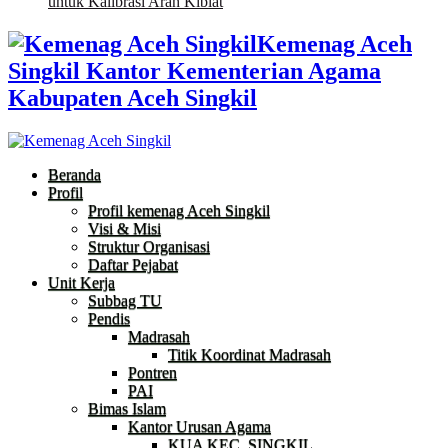
untuk Kalibrasi Arah Kiblat
Kemenag Aceh
Singkil Kantor Kementerian Agama
Kabupaten Aceh Singkil
Beranda
Profil
Profil kemenag Aceh Singkil
Visi & Misi
Struktur Organisasi
Daftar Pejabat
Unit Kerja
Subbag TU
Pendis
Madrasah
Titik Koordinat Madrasah
Pontren
PAI
Bimas Islam
Kantor Urusan Agama
KUA KEC. SINGKIL