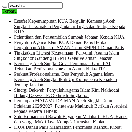
Terbaru
Estafet Kepemimpinan KUA Bergulir, Kemenag Aceh
Singkil Laksanakan Pengantaran Tugas dan Sertijab Kepala
KUA
Pelantikan dan Pengambilan Sumpah Jabatan Kepala KUA
Penyuluh Agama Islam KUA Danau Paris Berikan
Penyuluhan Akhlak di SMAN 1 dan SMPN 1 Danau Paris
Tingkatkan Literasi Keagamaan, Penyuluh Agama Islam
Singkohor Gandeng BKMT Gelar Pelatihan Jenazah
Kemenag Aceh Singkil Gelar Pembinaan Guru PAI,
Tekankan Profesionalisme dan Akuntabilitas TPG
Perkuat Profesionalisme, Dua Penyuluh Agama Islam
Kemenag Aceh Singkil Ikuti Uji Kompetensi Kenaikan
Jenjang Jabatan
Sinergi Dakwah: Penyuluh Agama Islam Kini Nakhodai
Bidang Dakwah PC Salimah Singkohor
Penutupan MATAMUDA MAN Aceh Singkil Tahun
Pelajaran 2026/2027, Pengawas Madrasah Berikan Apresiasi
kepada Peserta Terbaik
Satu Komando di Bawah Bayangan Matahari : KUA, Kades,
dan warga Mukti Jaya Kompak Luruskan Kiblat
KUA Danau Paris Manfaatkan Fenomena Rashdul Kiblat