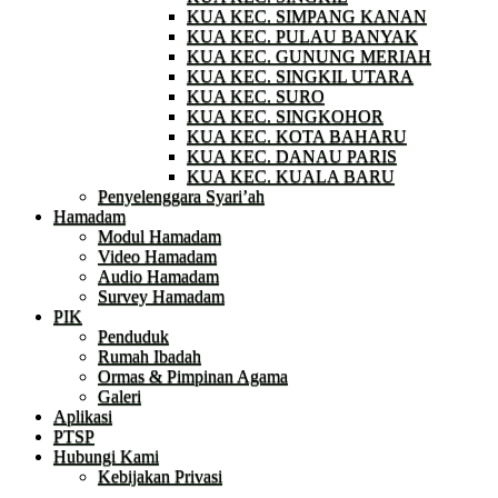
KUA KEC. SIMPANG KANAN
KUA KEC. PULAU BANYAK
KUA KEC. GUNUNG MERIAH
KUA KEC. SINGKIL UTARA
KUA KEC. SURO
KUA KEC. SINGKOHOR
KUA KEC. KOTA BAHARU
KUA KEC. DANAU PARIS
KUA KEC. KUALA BARU
Penyelenggara Syari’ah
Hamadam
Modul Hamadam
Video Hamadam
Audio Hamadam
Survey Hamadam
PIK
Penduduk
Rumah Ibadah
Ormas & Pimpinan Agama
Galeri
Aplikasi
PTSP
Hubungi Kami
Kebijakan Privasi