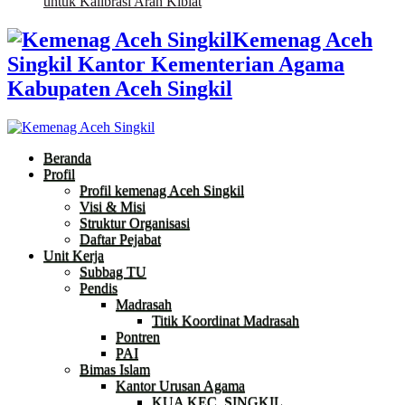
untuk Kalibrasi Arah Kiblat
Kemenag Aceh
Singkil Kantor Kementerian Agama
Kabupaten Aceh Singkil
Beranda
Profil
Profil kemenag Aceh Singkil
Visi & Misi
Struktur Organisasi
Daftar Pejabat
Unit Kerja
Subbag TU
Pendis
Madrasah
Titik Koordinat Madrasah
Pontren
PAI
Bimas Islam
Kantor Urusan Agama
KUA KEC. SINGKIL