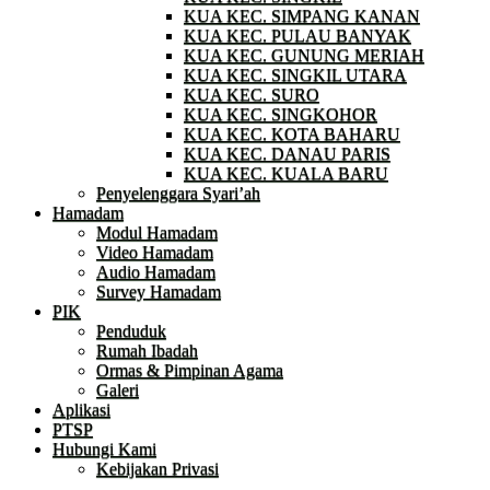
KUA KEC. SIMPANG KANAN
KUA KEC. PULAU BANYAK
KUA KEC. GUNUNG MERIAH
KUA KEC. SINGKIL UTARA
KUA KEC. SURO
KUA KEC. SINGKOHOR
KUA KEC. KOTA BAHARU
KUA KEC. DANAU PARIS
KUA KEC. KUALA BARU
Penyelenggara Syari’ah
Hamadam
Modul Hamadam
Video Hamadam
Audio Hamadam
Survey Hamadam
PIK
Penduduk
Rumah Ibadah
Ormas & Pimpinan Agama
Galeri
Aplikasi
PTSP
Hubungi Kami
Kebijakan Privasi