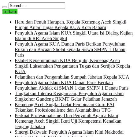
Terbaru
Haru dan Penuh Harapan, Kepala Kemenag Aceh Singkil
Pimpin Antar Tugas Kepala KUA Kota Baharu
Penyuluh Agama Islam KUA Singkil Utara Isi Dialog Kajian
Islami di RRI Aceh Singkil
Penyuluh Agama KUA Danau Paris Berikan Penyuluhan
Rukun dan Bacaan Sholat kepada Siswa SMPN 1 Danau
Paris
Estafet Kepemimpinan KUA Bergulir, Kemenag Aceh
Singkil Laksanakan Pengantaran Tugas dan Sertijab Kepala
KUA
Pelantikan dan Pengambilan Sumpah Jabatan Kepala KUA
Penyuluh Agama Islam KUA Danau Paris Berikan
Penyuluhan Akhlak di SMAN 1 dan SMPN 1 Danau Paris
Tingkatkan Literasi Keagamaan, Penyuluh Agama Islam
Singkohor Gandeng BKMT Gelar Pelatihan Jenazah
Kemenag Aceh Singkil Gelar Pembinaan Guru PAI,
Tekankan Profesionalisme dan Akuntabilitas TPG
Perkuat Profesionalisme, Dua Penyuluh Agama Islam
Kemenag Aceh Singkil Ikuti Uji Kompetensi Kenaikan
Jenjang Jabatan
Sinergi Dakwah: Penyuluh Agama Islam Kini Nakhodai