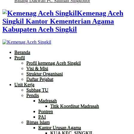
Bidang Dakwah PC Salimah Singkohor
Kemenag Aceh
Singkil Kantor Kementerian Agama
Kabupaten Aceh Singkil
Beranda
Profil
Profil kemenag Aceh Singkil
Visi & Misi
Struktur Organisasi
Daftar Pejabat
Unit Kerja
Subbag TU
Pendis
Madrasah
Titik Koordinat Madrasah
Pontren
PAI
Bimas Islam
Kantor Urusan Agama
KUA KEC. SINGKIL