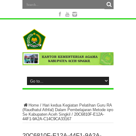
Home
/
Hari kedua Kegiatan Pelatihan Guru RA
(Raudhatul Athfal) Dalam Pembelajaran Metode iqro
Se Kabupaten Aceh Singkil
/
20C6810F-E12A-
44F1-9A2A-C14C9CA33167
20C6810F-E12A-44F1-9A2A-