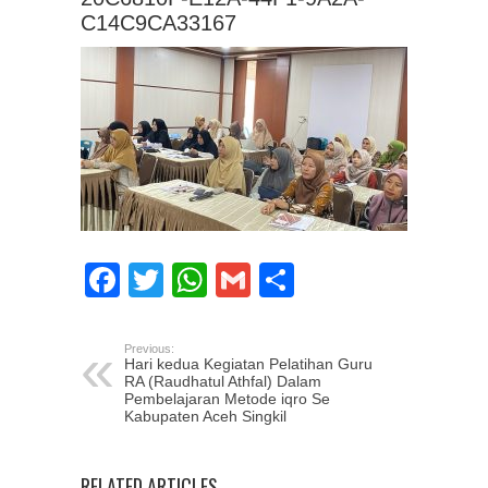
C14C9CA33167
Facebook
Twitter
WhatsApp
Gmail
Share
Previous:
Hari kedua Kegiatan Pelatihan Guru
RA (Raudhatul Athfal) Dalam
Pembelajaran Metode iqro Se
Kabupaten Aceh Singkil
RELATED ARTICLES