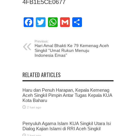
4FB1E5CE0677
Facebook
Twitter
WhatsApp
Gmail
Share
Previous:
Hari Amal Bhakti Ke 79 Kemenag Aceh
Singkil “Umat Rukun Menuju
Indonesia Emas”
RELATED ARTICLES
Haru dan Penuh Harapan, Kepala Kemenag
Aceh Singkil Pimpin Antar Tugas Kepala KUA
Kota Baharu
2 hari ago
Penyuluh Agama Islam KUA Singkil Utara Isi
Dialog Kajian Islami di RRI Aceh Singkil
2 hari ago