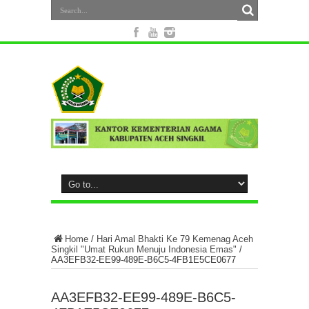
Home
/
Hari Amal Bhakti Ke 79 Kemenag Aceh
Singkil "Umat Rukun Menuju Indonesia Emas"
/
AA3EFB32-EE99-489E-B6C5-4FB1E5CE0677
AA3EFB32-EE99-489E-B6C5-