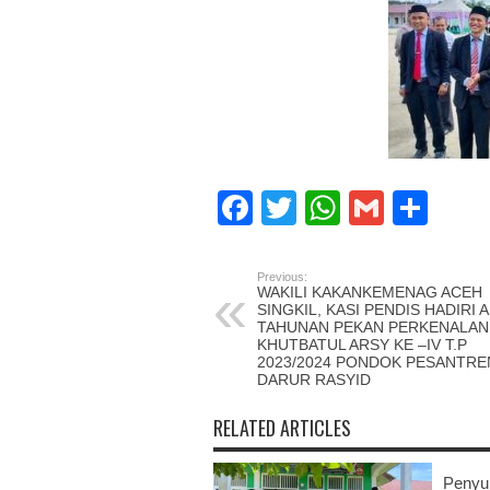
Facebook
Twitter
WhatsAp
Gmail
Sha
Previous:
WAKILI KAKANKEMENAG ACEH
SINGKIL, KASI PENDIS HADIRI 
TAHUNAN PEKAN PERKENALAN
KHUTBATUL ARSY KE –IV T.P
2023/2024 PONDOK PESANTRE
DARUR RASYID
RELATED ARTICLES
Penyu