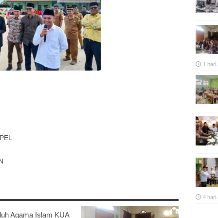
1 hari
p
re
APEL
N
4 hari
luh Agama Islam KUA