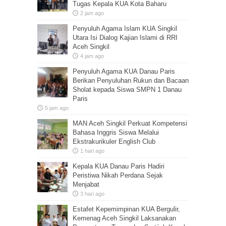
Tugas Kepala KUA Kota Baharu
2 jam ago
Penyuluh Agama Islam KUA Singkil
Utara Isi Dialog Kajian Islami di RRI
Aceh Singkil
4 jam ago
Penyuluh Agama KUA Danau Paris
Berikan Penyuluhan Rukun dan Bacaan
Sholat kepada Siswa SMPN 1 Danau
Paris
5 jam ago
MAN Aceh Singkil Perkuat Kompetensi
Bahasa Inggris Siswa Melalui
Ekstrakurikuler English Club
1 hari ago
Kepala KUA Danau Paris Hadiri
Peristiwa Nikah Perdana Sejak
Menjabat
3 hari ago
Estafet Kepemimpinan KUA Bergulir,
Kemenag Aceh Singkil Laksanakan