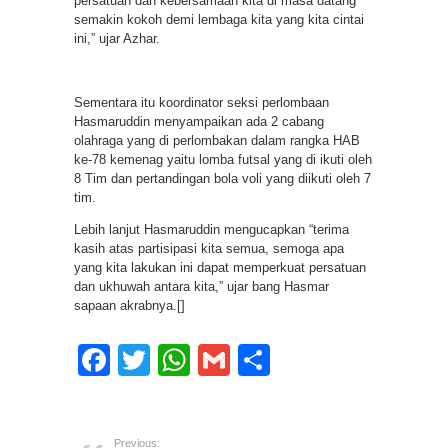
persatuan dan kebersamaan kita di masa datang
semakin kokoh demi lembaga kita yang kita cintai
ini,” ujar Azhar.
Sementara itu koordinator seksi perlombaan
Hasmaruddin menyampaikan ada 2 cabang
olahraga yang di perlombakan dalam rangka HAB
ke-78 kemenag yaitu lomba futsal yang di ikuti oleh
8 Tim dan pertandingan bola voli yang diikuti oleh 7
tim.
Lebih lanjut Hasmaruddin mengucapkan “terima
kasih atas partisipasi kita semua, semoga apa
yang kita lakukan ini dapat memperkuat persatuan
dan ukhuwah antara kita,” ujar bang Hasmar
sapaan akrabnya.[]
Facebook
Twitter
WhatsApp
Gmail
Share
Previous: