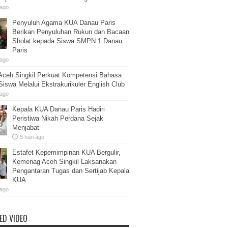
 ago
Penyuluh Agama KUA Danau Paris
Berikan Penyuluhan Rukun dan Bacaan
Sholat kepada Siswa SMPN 1 Danau
Paris
 ago
ceh Singkil Perkuat Kompetensi Bahasa
 Siswa Melalui Ekstrakurikuler English Club
 ago
Kepala KUA Danau Paris Hadiri
Peristiwa Nikah Perdana Sejak
Menjabat
5 hari ago
Estafet Kepemimpinan KUA Bergulir,
Kemenag Aceh Singkil Laksanakan
Pengantaran Tugas dan Sertijab Kepala
KUA
 ago
ED VIDEO