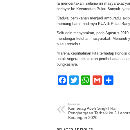
Ia menceritakan, selama ini masyarakat ya
berlayar ke Kecamatan Pulau Banyak yan
“Jadwal pernikahan menjadi amburadul akiba
memang harus hadirnya KUA di Pulau Banya
Saifuddin menyatakan, pada Agustus 2019 
mendengar keluhan masyarakat. Menurutnya
pulau tersebut.
“Karena keprihatinan kita terhadap kondisi
untuk segera melakukan pembebasan lahan
pungkasnya.
Facebook
Twitter
WhatsAp
Gmail
Sha
Previous:
Kemenag Aceh Singkil Raih
Penghargaan Terbaik ke 2 Lapor
Keuangan 2020