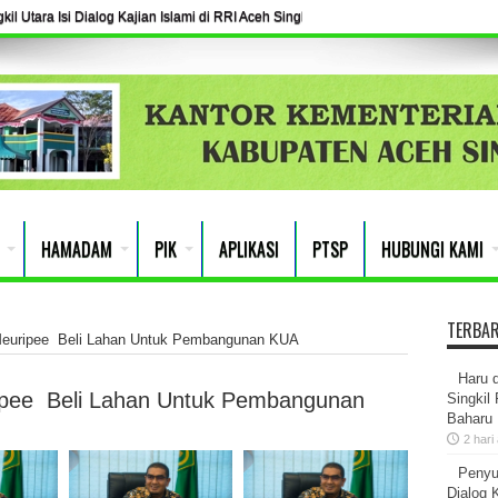
l Utara Isi Dialog Kajian Islami di RRI Aceh Singkil
HAMADAM
PIK
APLIKASI
PTSP
HUBUNGI KAMI
TERBA
euripee Beli Lahan Untuk Pembangunan KUA
Haru 
ipee Beli Lahan Untuk Pembangunan
Singkil
Baharu
2 hari
Penyu
Dialog K