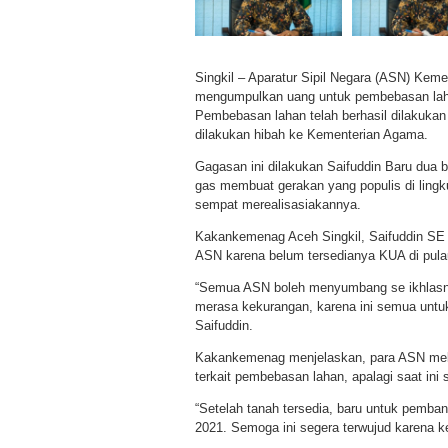
Singkil – Aparatur Sipil Negara (ASN) Ke
mengumpulkan uang untuk pembebasan la
Pembebasan lahan telah berhasil dilakukan 
dilakukan hibah ke Kementerian Agama.
Gagasan ini dilakukan Saifuddin Baru dua b
gas membuat gerakan yang populis di ling
sempat merealisasiakannya.
Kakankemenag Aceh Singkil, Saifuddin SE 
ASN karena belum tersedianya KUA di pulau 
“Semua ASN boleh menyumbang se ikhlasn
merasa kekurangan, karena ini semua untuk
Saifuddin.
Kakankemenag menjelaskan, para ASN mela
terkait pembebasan lahan, apalagi saat ini
“Setelah tanah tersedia, baru untuk pemb
2021. Semoga ini segera terwujud karena 