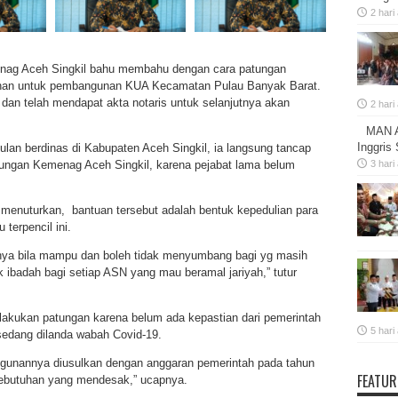
2 hari
menag Aceh Singkil bahu membahu dengan cara patungan
han untuk pembangunan KUA Kecamatan Pulau Banyak Barat.
dan telah mendapat akta notaris untuk selanjutnya akan
2 hari
MAN A
Inggris
ulan berdinas di Kabupaten Aceh Singkil, ia langsung tancap
kungan Kemenag Aceh Singkil, karena pejabat lama belum
3 hari
menuturkan, bantuan tersebut adalah bentuk kepedulian para
terpencil ini.
ya bila mampu dan boleh tidak menyumbang bagi yg masih
 ibadah bagi setiap ASN yang mau beramal jariyah,” tutur
kukan patungan karena belum ada kepastian dari pemerintah
5 hari
 sedang dilanda wabah Covid-19.
angunannya diusulkan dengan anggaran pemerintah pada tahun
FEATUR
kebutuhan yang mendesak,” ucapnya.