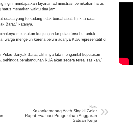
ng ingin mendapatkan layanan administrasi pernikahan harus
g harus memakan waktu dua jam.
t cuaca yang terkadang tidak bersahabat. Ini kita rasa
k Barat,” katanya.
pihaknya melakukan kunjungan ke pulau tersebut untuk
, warga mengeluh karena belum adanya KUA representatif di
 di Pulau Banyak Barat, akhirnya kita mengambil keputusan
, sehingga pembangunan KUA akan segera terealisasikan,”
p
re
Next:
Kakankemenag Aceh Singkil Gelar
an
Rapat Evaluasi Pengelolaan Anggaran
Satuan Kerja