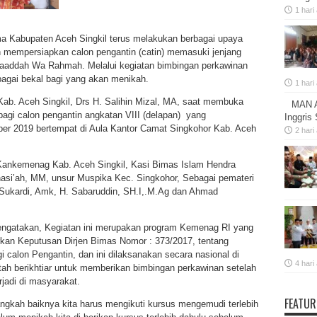
1 hari
ma Kabupaten Aceh Singkil terus melakukan berbagai upaya
n mempersiapkan calon pengantin (catin) memasuki jenjang
waaddah Wa Rahmah. Melalui kegiatan bimbingan perkawinan
bagai bekal bagi yang akan menikah.
1 hari
b. Aceh Singkil, Drs H. Salihin Mizal, MA, saat membuka
MAN A
agi calon pengantin angkatan VIII (delapan) yang
Inggris
ober 2019 bertempat di Aula Kantor Camat Singkohor Kab. Aceh
2 hari
a Kankemenag Kab. Aceh Singkil, Kasi Bimas Islam Hendra
asi’ah, MM, unsur Muspika Kec. Singkohor, Sebagai pemateri
ukardi, Amk, H. Sabaruddin, SH.I,.M.Ag dan Ahmad
gatakan, Kegiatan ini merupakan program Kemenag RI yang
kan Keputusan Dirjen Bimas Nomor : 373/2017, tentang
calon Pengantin, dan ini dilaksanakan secara nasional di
4 hari
tah berikhtiar untuk memberikan bimbingan perkawinan setelah
rjadi di masyarakat.
FEATUR
angkah baiknya kita harus mengikuti kursus mengemudi terlebih