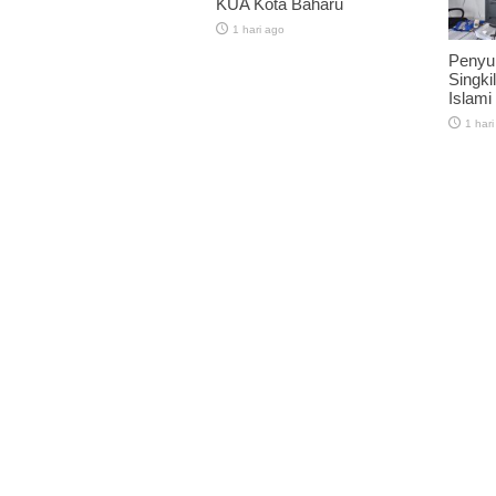
KUA Kota Baharu
1 hari ago
Penyu
Singkil
Islami
1 hari