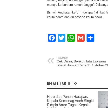
dahulu, begitu pula dengan pernikahan sebe
menuju ke bahtera rumah tangga”. Jelasnya
Bimwin Angkatan ke VIII (delapan) di ikuti
kaum adam dan 30 peserta kaum hawa.
Facebook
Twitter
WhatsAp
Gmail
Sha
Previous:
Cek Disini, Berikut Tata Laksana
Shalat Jum’at Pada 11 Oktober 2
RELATED ARTICLES
Haru dan Penuh Harapan,
Kepala Kemenag Aceh Singkil
Pimpin Antar Tugas Kepala