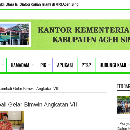
l Utara Isi Dialog Kajian Islami di RRI Aceh Singkil
HAMADAM
PIK
APLIKASI
PTSP
HUBUNGI KAMI
TERBA
embali Gelar Bimwin Angkatan VIII
li Gelar Bimwin Angkatan VIII
Penyu
Dialog K