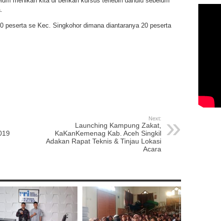
lum menikah kita di berikan kursus terlebih dahulu sebelum
.
 50 peserta se Kec. Singkohor dimana diantaranya 20 peserta
p
re
Next:
Launching Kampung Zakat,
019
KaKanKemenag Kab. Aceh Singkil
Adakan Rapat Teknis & Tinjau Lokasi
Acara