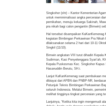
Singkohor (shr) – Kantor Kementerian Aga
untuk meminimalisasi angka perceraian da
pernikahan, menuju keluarga Sakinah, Ma
pra nikah bagi calon pengantin (Bimwin) se
Hal tersebut disampaikan KaKanKemenag Ka
kegiatan Bimbingan Perkawinan Pra Nikah b
dilaksanakan selama 2 hari dari 10-11 Okt
Singkil (11/10).
Bimwin angkatan VIII turut dihadiri Kepal
Sudirman, Kasi Penyelenggara Syari’ah, Kh
Kepala Puskesmas Kec. Singkohor Kapus S
Hasanuddin Berutu, SH.i.
Lanjut KaKanKemenag saat pembukaan men
dibiayai dari APBN dan PNBP-NR, berdasar
Petunjuk Teknis Bimbingan Perkawinan Bagi 
seluruh Indonesia. Melalui Bimwin, pemerin
melihat tingginya tingkat perceraian yang te
Lanjutnya, “Ketika kita ingin mengemudi al